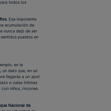
para todos los
años
. Esa imponente
una acumulación de
ue nunca dejó de ser
o sentidos puestos en
jemplo, en la
s
, un dato que, en un
pre llegarás a un
spot
tazo o calas íntimas
o con niños, rincones
que Nacional de