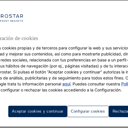
ración de cookies
s cookies propias y de terceros para configurar la web y sus servicios
DESTINOS
dad y mejorar sus contenidos, así como para mostrarte publicidad, di
 redes sociales, relacionada con tus preferencias en base a un perfil
Aruba, una colección d
tus hábitos de navegación (por ej., páginas visitadas) y de tu interac
ostar. Si pulsas el botón “Aceptar cookies y continuar” autorizas la i
s de análisis, publicitarias y de seguimiento para todos estos fines.
playas perfectas en el
le trata tu información personal
aquí
. Puedes consultar nuestra
Pol
configurar o rechazar las cookies accediendo a la Configuración.
Caribe
Aceptar cookies y continuar
Configurar cookies
Rechaza