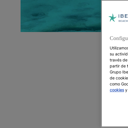
Configu
Utilizamo
su activi
través de
partir de 
Grupo Iber
de cookie
como Goog
cookies
y 