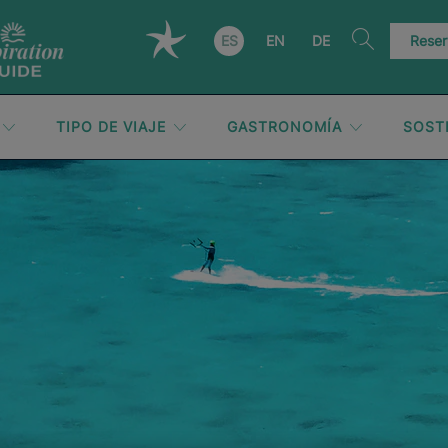
ES
EN
DE
Reser
TIPO DE VIAJE
GASTRONOMÍA
SOST