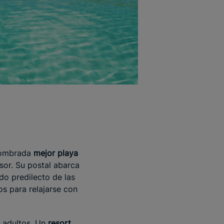
 nombrada
mejor playa
sor. Su postal abarca
ido predilecto de las
os para relajarse con
 adultos. Un
resort