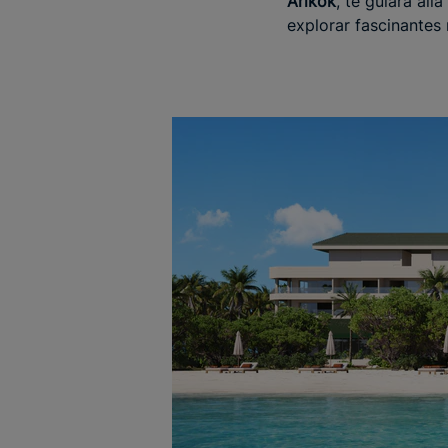
Arikok
, te guiará al
explorar fascinante