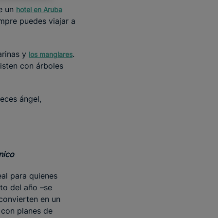
ue un
hotel en Aruba
empre puedes viajar a
arinas y
.
los manglares
xisten con árboles
eces ángel,
nico
deal para quienes
to del año –se
 convierten en un
 con planes de