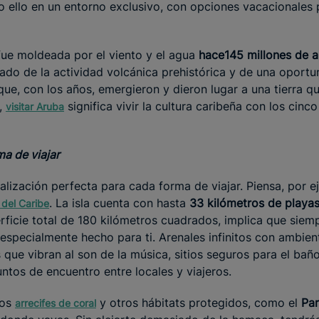
o ello en un entorno exclusivo, con opciones vacacionales 
fue moldeada por el viento y el agua
hace
145 millones de 
ltado de la actividad volcánica prehistórica y de una oport
ue, con los años, emergieron y dieron lugar a una tierra q
,
significa vivir la cultura caribeña con los cinc
visitar Aruba
a de viajar
lización perfecta para cada forma de viajar. Piensa, por e
. La isla cuenta con hasta
33 kilómetros de playa
 del Caribe
rficie total de 180 kilómetros cuadrados, implica que siem
especialmente hecho para ti. Arenales infinitos con ambien
que vibran al son de la música, sitios seguros para el bañ
ntos de encuentro entre locales y viajeros.
los
y otros hábitats protegidos, como el
Par
arrecifes de coral