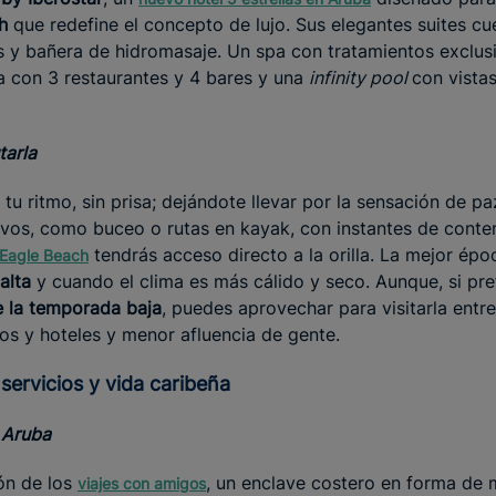
h
que redefine el concepto de lujo. Sus elegantes suites cu
s y bañera de hidromasaje. Un spa con tratamientos exclus
 con 3 restaurantes y 4 bares y una
infinity pool
con vista
tarla
 tu ritmo, sin prisa; dejándote llevar por la sensación de pa
vos, como buceo o rutas en kayak, con instantes de conte
tendrás acceso directo a la orilla. La mejor épo
 Eagle Beach
 alta
y cuando el clima es más cálido y seco. Aunque, si pre
de la temporada baja
, puedes aprovechar para visitarla entre
os y hoteles y menor afluencia de gente.
 servicios y vida caribeña
 Aruba
ón de los
, un enclave costero en forma de 
viajes con amigos