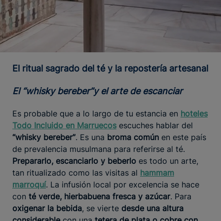
El ritual sagrado del té y la repostería artesanal
El “whisky bereber”y el arte de escanciar
Es probable que a lo largo de tu estancia en
hoteles
Todo Incluido en Marruecos
escuches hablar del
“whisky bereber”
. Es una
broma común
en este país
de prevalencia musulmana para referirse al té.
Prepararlo, escanciarlo y beberlo
es todo un arte,
tan ritualizado como las visitas al
hammam
marroquí
. La infusión local por excelencia se hace
con
té verde, hierbabuena fresca y azúcar
. Para
oxigenar la bebida
, se vierte
desde una altura
considerable
con una
tetera de plata o cobre con