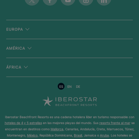
EUROPA
AMÉRICA
ÁFRICA
ES
EN
DE
Iberostar Beachfront Resorts es una cadena hotelera líder en turismo responsable con
hoteles de 4 y 5 estrellas
en las mejores playas del mundo. Sus
resorts frente al mar
se
encuentran en destinos como
Mallorca
, Canarias, Andalucía, Creta, Marruecos, Túnez,
Montenegro,
México
, República Dominicana,
Brasil
, Jamaica o
Aruba
. Los hoteles se