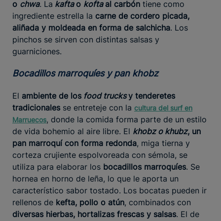
o
chwa
. La
kafta
o
kofta
al carbón
tiene como
ingrediente estrella la
carne de cordero picada,
aliñada y moldeada en forma de salchicha
. Los
pinchos se sirven con distintas salsas y
guarniciones.
Bocadillos marroquíes y pan khobz
El
ambiente de los
food trucks
y tenderetes
tradicionales
se entreteje con la
cultura del surf en
, donde la comida forma parte de un estilo
Marruecos
de vida bohemio al aire libre. El
khobz o khubz
, un
pan marroquí con forma redonda
, miga tierna y
corteza crujiente espolvoreada con sémola, se
utiliza para elaborar los
bocadillos marroquíes
. Se
hornea en horno de leña, lo que le aporta un
característico sabor tostado. Los bocatas pueden ir
rellenos de
kefta, pollo o atún
, combinados con
diversas hierbas, hortalizas frescas y salsas
. El de