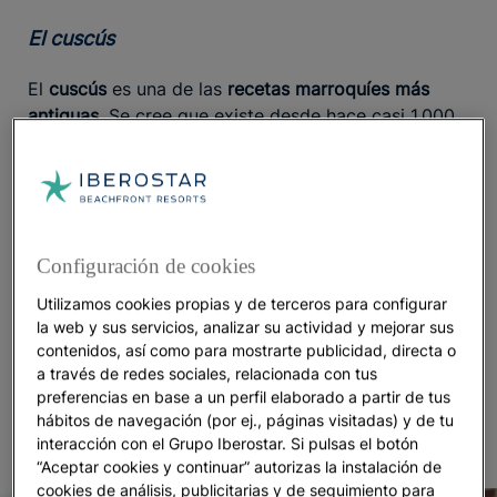
El cuscús
El
cuscús
es una de las
recetas marroquíes más
antiguas
. Se cree que existe desde hace casi 1.000
años. Se elabora los viernes y en las ocasiones
festivas como una
guarnición para el estofado o
como plato principal
. A una base de
sémola de trigo
duro
se le añaden diversos ingredientes. Hay cuscús
de muchos tipos, aunque destacan el de cordero
Configuración de cookies
con ciruelas y el vegetal, que lleva pasas y especias
como el comino. El
cuscús de siete verduras
es un
Utilizamos cookies propias y de terceros para configurar
la web y sus servicios, analizar su actividad y mejorar sus
clásico de
Agadir
. Si buscas
para
hotel en Agadir
contenidos, así como para mostrarte publicidad, directa o
saborear lo mejor de su cocina
, en
Iberostar Waves
a través de redes sociales, relacionada con tus
Founty Beach
podrás hacerlo con la tranquilidad de
preferencias en base a un perfil elaborado a partir de tus
un
Todo Incluido en primera línea de playa
.
hábitos de navegación (por ej., páginas visitadas) y de tu
interacción con el Grupo Iberostar. Si pulsas el botón
“Aceptar cookies y continuar” autorizas la instalación de
cookies de análisis, publicitarias y de seguimiento para