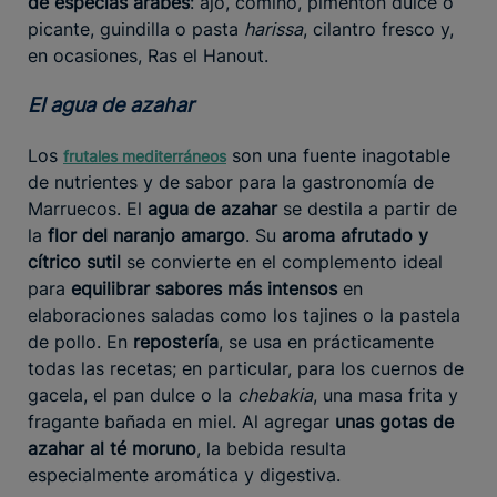
de especias árabes
: ajo, comino, pimentón dulce o
picante, guindilla o pasta
harissa
, cilantro fresco y,
en ocasiones, Ras el Hanout.
El agua de azahar
Los
son una fuente inagotable
frutales mediterráneos
de nutrientes y de sabor para la gastronomía de
Marruecos. El
agua de azahar
se destila a partir de
la
flor del naranjo amargo
. Su
aroma afrutado y
cítrico sutil
se convierte en el complemento ideal
para
equilibrar sabores más intensos
en
elaboraciones saladas como los tajines o la pastela
de pollo. En
repostería
, se usa en prácticamente
todas las recetas; en particular, para los cuernos de
gacela, el pan dulce o la
chebakia
, una masa frita y
fragante bañada en miel. Al agregar
unas gotas de
azahar al té moruno
, la bebida resulta
especialmente aromática y digestiva.