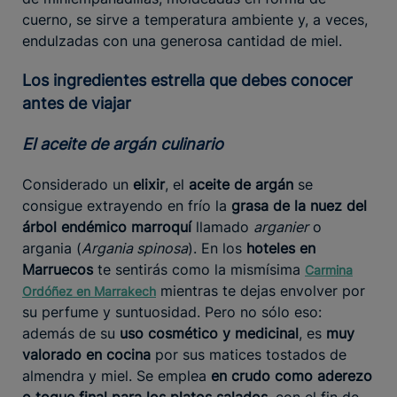
cuerno, se sirve a temperatura ambiente y, a veces,
endulzadas con una generosa cantidad de miel.
Los ingredientes estrella que debes conocer
antes de viajar
El aceite de argán culinario
Considerado un
elixir
, el
aceite de argán
se
consigue extrayendo en frío la
grasa de la nuez del
árbol endémico marroquí
llamado
arganier
o
argania (
Argania spinosa
). En los
hoteles en
Marruecos
te sentirás como la mismísima
Carmina
mientras te dejas envolver por
Ordóñez en Marrakech
su perfume y suntuosidad. Pero no sólo eso:
además de su
uso cosmético y medicinal
, es
muy
valorado en cocina
por sus matices tostados de
almendra y miel. Se emplea
en crudo como aderezo
o toque final para los platos salados
, con el fin de