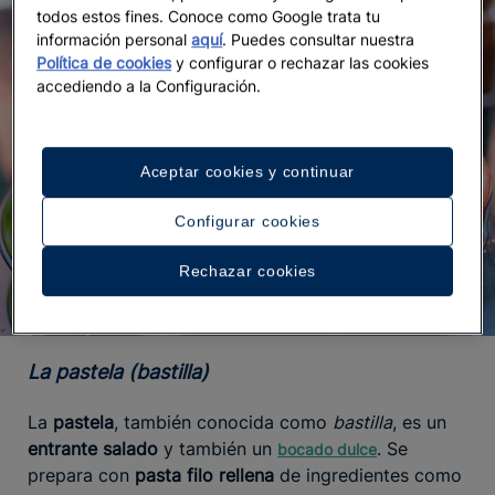
todos estos fines. Conoce como Google trata tu
información personal
aquí
. Puedes consultar nuestra
Política de cookies
y configurar o rechazar las cookies
accediendo a la Configuración.
Aceptar cookies y continuar
Configurar cookies
Rechazar cookies
La pastela (bastilla)
La
pastela
, también conocida como
bastilla
, es un
entrante salado
y también un
. Se
bocado dulce
prepara con
pasta filo rellena
de ingredientes como