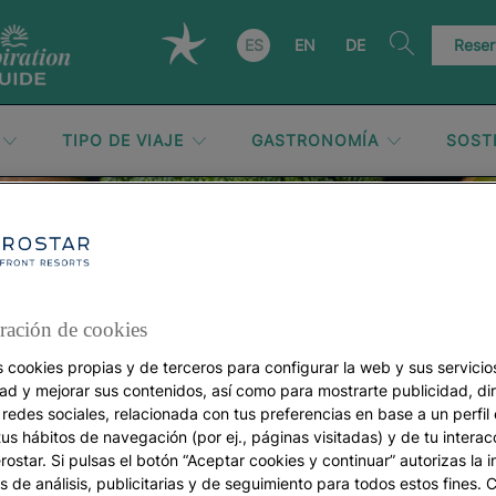
ES
EN
DE
Reser
TIPO DE VIAJE
GASTRONOMÍA
SOST
Comidas del mundo
ración de cookies
s cookies propias y de terceros para configurar la web y sus servicios
dad y mejorar sus contenidos, así como para mostrarte publicidad, di
 redes sociales, relacionada con tus preferencias en base a un perfil
tus hábitos de navegación (por ej., páginas visitadas) y de tu interac
ostar. Si pulsas el botón “Aceptar cookies y continuar” autorizas la i
s de análisis, publicitarias y de seguimiento para todos estos fines.