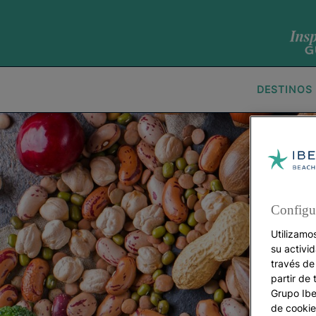
DESTINOS
Configu
Utilizamo
su activi
través de
partir de 
Grupo Iber
de cookie