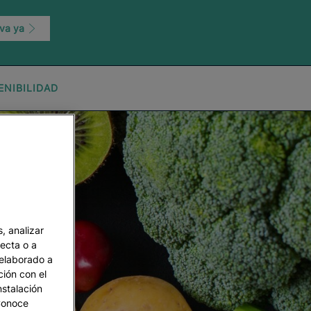
va ya
ENIBILIDAD
, analizar
recta o a
 elaborado a
ción con el
nstalación
 Conoce