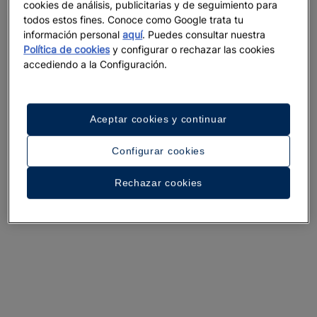
cookies de análisis, publicitarias y de seguimiento para
todos estos fines. Conoce como Google trata tu
Con el fin de mejorar la experiencia, el hotel
información personal
aquí
. Puedes consultar nuestra
Política de cookies
y configurar o rechazar las cookies
permanecerá cerrado por reforma del 1 de junio
accediendo a la Configuración.
al 30 de noviembre de 2026, ambos incluidos.
Durante este periodo podrá hacer su reserva en
Iberostar Selection Rose Hall Suites o Iberostar
Waves Rose Hall Beach y disfrutar de unas
Aceptar cookies y continuar
inolvidables vacaciones en Jamaica.
Configurar cookies
Un paseo por el hotel
Rechazar cookies
Ver 30 fotos y vídeos