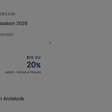
ISBOA26
issabon 2026
01/31/2027
BIS ZU
20
%
rabatt - Inklusive Steuern
on Andalucía