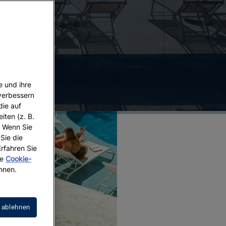
e und ihre
 verbessern
die auf
iten (z. B.
. Wenn Sie
 Sie die
Erfahren Sie
re
Cookie-
hnen.
 ablehnen