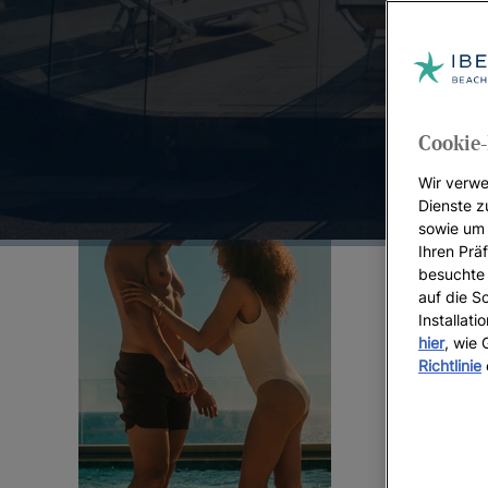
Top-Angebote:
Cookie-
Wir verwe
Dienste z
sowie um 
Ihren Präf
besuchte 
auf die S
Installat
hier
, wie
Richtlinie