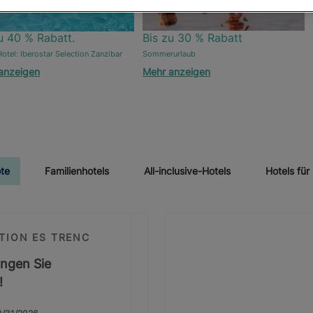
u 40 % Rabatt.
Bis zu 30 % Rabatt
otel: Iberostar Selection Zanzibar
Sommerurlaub
anzeigen
Mehr anzeigen
te
Familienhotels
All-inclusive-Hotels
Hotels fü
TION ES TRENC
ingen Sie
!