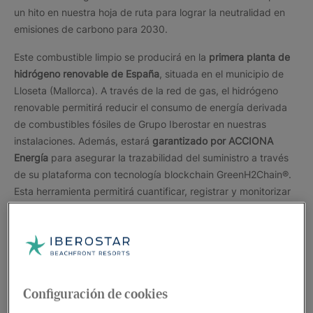
un hito en nuestra hoja de ruta para lograr la neutralidad en
emisiones de carbono para 2030.
Este combustible limpio se producirá en la
primera planta de
hidrógeno renovable de España
, situada en el municipio de
Lloseta (Mallorca). A través de la red de gas, el hidrógeno
renovable permitirá reducir el consumo de energía derivada
de combustibles fósiles de Grupo Iberostar en nuestras
instalaciones. Además, estará
garantizado por ACCIONA
Energía
para asegurar la trazabilidad del suministro a través
de su plataforma con tecnología blockchain GreenH2Chain®.
Esta herramienta permitirá cuantificar, registrar y monitorizar
el consumo de hidrógeno renovable que recibe en el mix de
su suministro de gas, favoreciendo la descarbonización
proporcional de los hoteles de Mallorca, lo que contribuye al
desarrollo de un modelo de turismo sostenible en las Islas
Baleares.
Configuración de cookies
El acuerdo prevé la venta de hidrógeno y asignación de