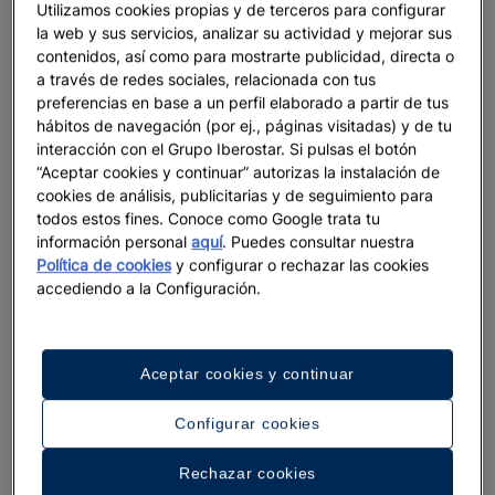
Utilizamos cookies propias y de terceros para configurar
Garantías de Origen a Grupo Iberostar de entre 5 y 10
la web y sus servicios, analizar su actividad y mejorar sus
toneladas de las más de 300 toneladas de hidrógeno verde
contenidos, así como para mostrarte publicidad, directa o
que se producirán en Lloseta, dentro del
proyecto estratégico
a través de redes sociales, relacionada con tus
industrial del Govern Balear Power to Green Hydrogen
preferencias en base a un perfil elaborado a partir de tus
Mallorca
, desarrollado por ACCIONA Energía, Enagás, IDAE y
hábitos de navegación (por ej., páginas visitadas) y de tu
Cemex con la colaboración de Redexis.
interacción con el Grupo Iberostar. Si pulsas el botón
“Aceptar cookies y continuar” autorizas la instalación de
cookies de análisis, publicitarias y de seguimiento para
todos estos fines. Conoce como Google trata tu
información personal
aquí
. Puedes consultar nuestra
Política de cookies
y configurar o rechazar las cookies
Plan de Sostenibilidad
accediendo a la Configuración.
En Grupo Iberostar trabajamos con nuestros propios objetivos
2030, alineados con la Agenda de Naciones Unidas, basados
Aceptar cookies y continuar
en
políticas de economía circular
para ser libres de residuos y
100% responsable en nuestra cadena de suministro de
Configurar cookies
productos del mar
en 2025, y
neutrales en emisiones de
carbono
en 2030. También prevé mejorar la salud de los
Rechazar cookies
ecosistemas que rodean nuestros hoteles, compensando un