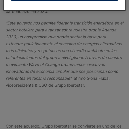
mínimo del 75% de las emisiones mediante soluciones de
carbono azul en 2030.
“Este acuerdo nos permite liderar la transición energética en el
sector hotelero para avanzar sobre nuestra propia Agenda
2030, un compromiso que podría sentar la base para
extender paulatinamente el consumo de energías alternativas
más eficientes y respetuosas con el medio ambiente en los
establecimientos del grupo a nivel global. A través de nuestro
movimiento Wave of Change promovemos iniciativas
innovadoras de economía circular que nos posicionan como
referentes en turismo responsable”
, afirmó Gloria Fluxà,
vicepresidenta & CSO de Grupo Iberostar.
Con este acuerdo, Grupo Iberostar se convierte en uno de los