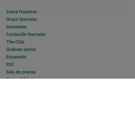
Sobre Nosotros
Grupo Iberostar
Iberostate
Fundación Iberostar
The-Club
Quiénes somos
Expansión
RSC
Sala de prensa
Sostenibilidad
DESCUBRE HOTELES
Llamar
Contacto
Información Legal