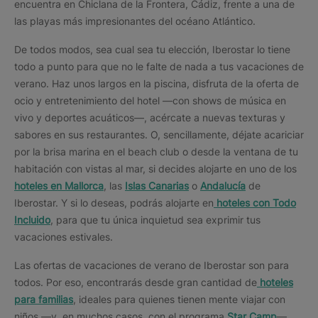
encuentra en Chiclana de la Frontera, Cádiz, frente a una de
las playas más impresionantes del océano Atlántico.
De todos modos, sea cual sea tu elección, Iberostar lo tiene
todo a punto para que no le falte de nada a tus vacaciones de
verano. Haz unos largos en la piscina, disfruta de la oferta de
ocio y entretenimiento del hotel —con shows de música en
vivo y deportes acuáticos—, acércate a nuevas texturas y
sabores en sus restaurantes. O, sencillamente, déjate acariciar
por la brisa marina en el beach club o desde la ventana de tu
habitación con vistas al mar, si decides alojarte en uno de los
hoteles en Mallorca
, las
Islas Canarias
o
Andalucía
de
Iberostar. Y si lo deseas, podrás alojarte en
hoteles con Todo
Incluido
, para que tu única inquietud sea exprimir tus
vacaciones estivales.
Las ofertas de vacaciones de verano de Iberostar son para
todos. Por eso, encontrarás desde gran cantidad de
hoteles
para familias
, ideales para quienes tienen mente viajar con
niños —y, en muchos casos, con el programa
Star Camp
—,