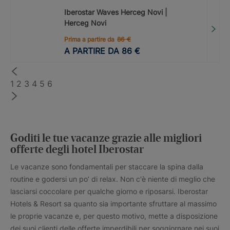
Iberostar Waves Herceg Novi |
Herceg Novi
Prima a partire da
86
€
A PARTIRE DA
86
€
1
2
3
4
5
6
Goditi le tue vacanze grazie alle migliori
offerte degli hotel Iberostar
Le vacanze sono fondamentali per staccare la spina dalla
routine e godersi un po’ di relax. Non c'è niente di meglio che
lasciarsi coccolare per qualche giorno e riposarsi. Iberostar
Hotels & Resort sa quanto sia importante sfruttare al massimo
le proprie vacanze e, per questo motivo, mette a disposizione
dei suoi clienti delle offerte imperdibili per soggiornare nei suoi