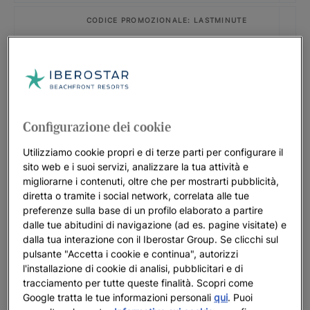
CODICE PROMOZIONALE: LASTMINUTE
Iberostar Selection Creta Marine
FINO A
30
%
CODICE PROMOZIONALE: SLAVIJA26
Iberostar Waves Slavija
Configurazione dei cookie
FINO A
35
%
Utilizziamo cookie propri e di terze parti per configurare il
sito web e i suoi servizi, analizzare la tua attività e
CODICE PROMOZIONALE: LISBOA26
migliorarne i contenuti, oltre che per mostrarti pubblicità,
Offerta speciale Lisbona 2026
diretta o tramite i social network, correlata alle tue
preferenze sulla base di un profilo elaborato a partire
FINO A
20
%
dalle tue abitudini di navigazione (ad es. pagine visitate) e
dalla tua interazione con il Iberostar Group. Se clicchi sul
CODICE PROMOZIONALE: LASTMINUTE
pulsante "Accetta i cookie e continua", autorizzi
l'installazione di cookie di analisi, pubblicitari e di
Iberostar Selection Marbella Coral
tracciamento per tutte queste finalità. Scopri come
Beach
Google tratta le tue informazioni personali
qui
. Puoi
FINO A
20
%