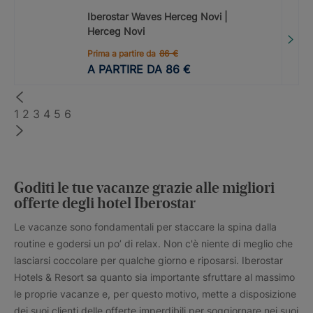
Iberostar Waves Herceg Novi |
Herceg Novi
Prima a partire da
86
€
A PARTIRE DA
86
€
1
2
3
4
5
6
Goditi le tue vacanze grazie alle migliori
offerte degli hotel Iberostar
Le vacanze sono fondamentali per staccare la spina dalla
routine e godersi un po’ di relax. Non c'è niente di meglio che
lasciarsi coccolare per qualche giorno e riposarsi. Iberostar
Hotels & Resort sa quanto sia importante sfruttare al massimo
le proprie vacanze e, per questo motivo, mette a disposizione
dei suoi clienti delle offerte imperdibili per soggiornare nei suoi