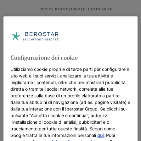
CODICE PROMOZIONALE: LASTMINUTE
Iberostar Selection Creta Marine
FINO A
30
%
CODICE PROMOZIONALE: SLAVIJA26
Iberostar Waves Slavija
Configurazione dei cookie
FINO A
35
%
Utilizziamo cookie propri e di terze parti per configurare il
sito web e i suoi servizi, analizzare la tua attività e
CODICE PROMOZIONALE: LISBOA26
migliorarne i contenuti, oltre che per mostrarti pubblicità,
Offerta speciale Lisbona 2026
diretta o tramite i social network, correlata alle tue
preferenze sulla base di un profilo elaborato a partire
FINO A
20
%
dalle tue abitudini di navigazione (ad es. pagine visitate) e
dalla tua interazione con il Iberostar Group. Se clicchi sul
CODICE PROMOZIONALE: LASTMINUTE
pulsante "Accetta i cookie e continua", autorizzi
l'installazione di cookie di analisi, pubblicitari e di
Iberostar Selection Marbella Coral
tracciamento per tutte queste finalità. Scopri come
Beach
Google tratta le tue informazioni personali
qui
. Puoi
FINO A
20
%