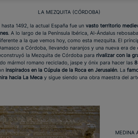
LA MEZQUITA (CÓRDOBA)
I hasta 1492, la actual España fue un
vasto territorio medi
nes
. A lo largo de la Península Ibérica, Al-Ándalus rebosa
iferente a la que vemos hoy, como esta mezquita. El prínc
Damasco a Córdoba, llevando naranjos y una nueva era de d
Reconstruyó la Mezquita de Córdoba para
rivalizar con la 
ando mármol romano reciclado, jaspe y ónix para hacer las
8
ron
inspirados en la Cúpula de la Roca en Jerusalén
. La
famo
ira hacia La Meca
y sigue siendo una obra maestra del art
MEDINA 