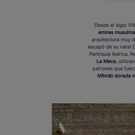
Desde el siglo VII
emires musulma
arquitectura muy d
escapó de su natal 
Península Ibérica. 
La Meca
, utiliz
patrones que fue
Mihrab dorada m