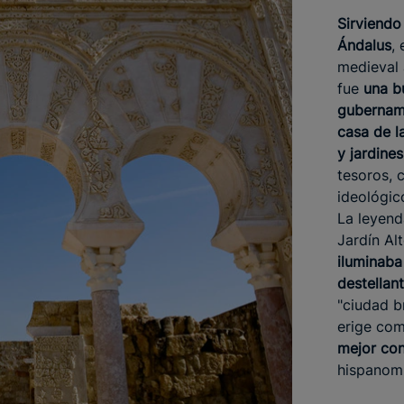
Sirviendo
Ándalus
,
medieval 
fue
una bu
gubername
casa de 
y jardines
tesoros, 
ideológic
La leyend
Jardín Al
iluminaba
destellan
"ciudad br
erige co
mejor co
hispanom