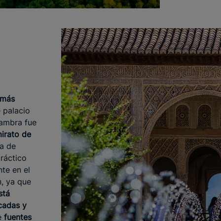
 más
e palacio
hambra fue
mirato de
la de
ráctico
te en el
n, ya que
stá
cadas y
e
fuentes