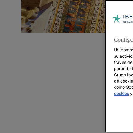
Configu
Utilizamo
su activi
través de
partir de 
Grupo Iber
de cookie
como Goog
cookies
y 