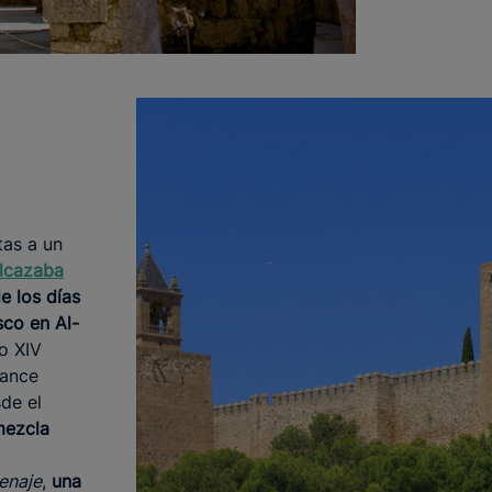
tas a un
lcazaba
e los días
co en Al-
lo XIV
vance
de el
mezcla
enaje
,
una