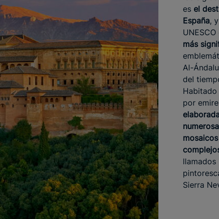
es
el dest
España
, 
UNESCO
más signi
emblemáti
Al-Ándalu
del tiemp
Habitado
por emire
elaborada
numerosa
mosaicos 
complejo
llamados 
pintoresca
Sierra Ne