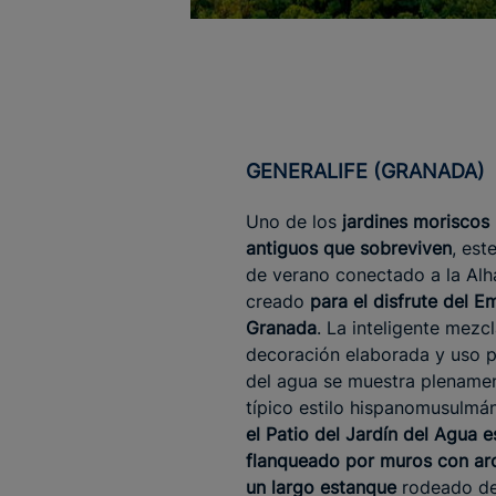
GENERALIFE (GRANADA)
Uno de los
jardines moriscos
antiguos que sobreviven
, est
de verano conectado a la Al
creado
para el disfrute del E
Granada
. La inteligente mezc
decoración elaborada y uso p
del agua se muestra plenamen
típico estilo hispanomusulmá
el Patio del Jardín del Agua e
flanqueado por muros con ar
un largo estanque
rodeado d