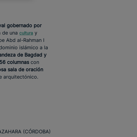
eval gobernado por
ba de una
y
cultura
ipe Abd al-Rahman I
ominio islámico a la
grandeza de Bagdad y
56 columnas
con
sa sala de oración
e arquitectónico.
AZAHARA (CÓRDOBA)