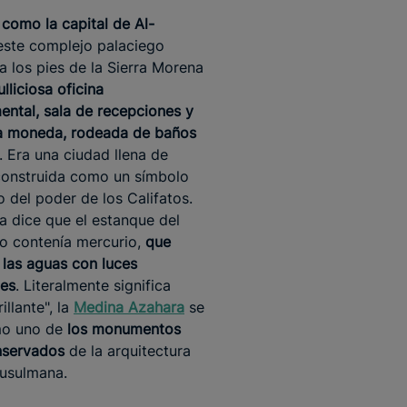
 como la capital de Al-
 este complejo palaciego
a los pies de la Sierra Morena
lliciosa oficina
ntal, sala de recepciones y
la moneda, rodeada de baños
. Era una ciudad llena de
construida como un símbolo
o del poder de los Califatos.
a dice que el estanque del
to contenía mercurio,
que
 las aguas con luces
tes
. Literalmente significa
illante", la
Medina Azahara
se
mo uno de
los monumentos
nservados
de la arquitectura
usulmana.