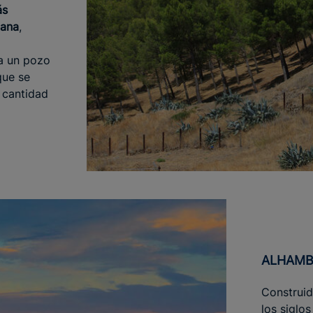
ás
mana
,
a un pozo
que se
n cantidad
ALHAM
Construid
los siglos