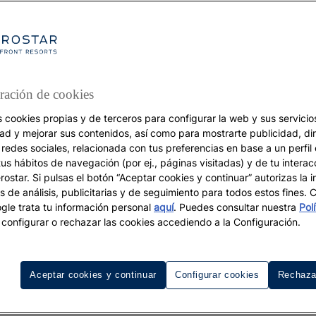
ración de cookies
s cookies propias y de terceros para configurar la web y sus servicios
DESTINOS WELLNESS
dad y mejorar sus contenidos, así como para mostrarte publicidad, di
 redes sociales, relacionada con tus preferencias en base a un perfil
Turismo Cultural
tus hábitos de navegación (por ej., páginas visitadas) y de tu interac
Once tesoros
ostar. Si pulsas el botón “Aceptar cookies y continuar” autorizas la i
s de análisis, publicitarias y de seguimiento para todos estos fines.
imprescindibles de Al
le trata tu información personal
aquí
. Puedes consultar nuestra
Pol
configurar o rechazar las cookies accediendo a la Configuración.
Ándalus en España
Aceptar cookies y continuar
Configurar cookies
Rechaza