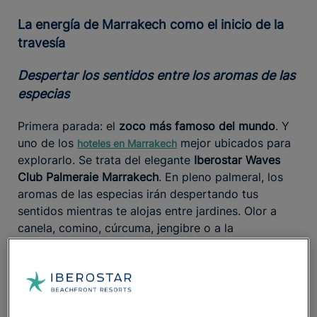
La energía de Marrakech como el inicio de la
travesía
Despertar los sentidos entre los aromas de las
especias
Primera parada: el
zoco más famoso del mundo
. Y
uno de los
mejor ubicados para
hoteles en Marrakech
explorarlo. Se trata del elegante
Iberostar Waves
Club Palmeraie Marrakech
. En pleno palmeral, los
aromas de las especias irán despertando tus
sentidos mientras te alojas entre jardines. Olor a
canela, comino, cúrcuma, jengibre o a la
combinación por excelencia de la cocina marroquí,
el
ras el hanout
, llenarán tu estancia de exotismo.
se sitúa
a tan sólo 15
Nuestro
resort
de 4 estrellas
minutos de la Medina
, con un servicio de
shuttle
gratuito que te llevará al corazón de la
cultura