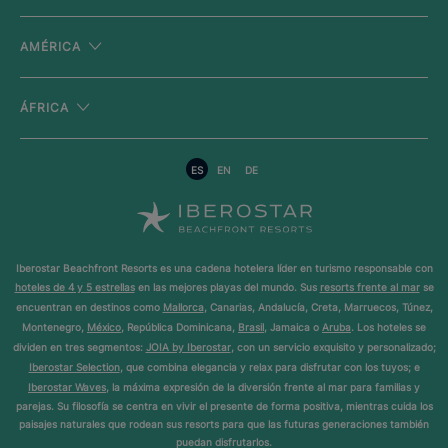
AMÉRICA
ÁFRICA
ES
EN
DE
Iberostar Beachfront Resorts es una cadena hotelera líder en turismo responsable con
hoteles de 4 y 5 estrellas
en las mejores playas del mundo. Sus
resorts frente al mar
se
encuentran en destinos como
Mallorca
, Canarias, Andalucía, Creta, Marruecos, Túnez,
Montenegro,
México
, República Dominicana,
Brasil
, Jamaica o
Aruba
. Los hoteles se
dividen en tres segmentos:
JOIA by Iberostar
, con un servicio exquisito y personalizado;
Iberostar Selection
, que combina elegancia y relax para disfrutar con los tuyos; e
Iberostar Waves
, la máxima expresión de la diversión frente al mar para familias y
parejas. Su filosofía se centra en vivir el presente de forma positiva, mientras cuida los
paisajes naturales que rodean sus resorts para que las futuras generaciones también
puedan disfrutarlos.