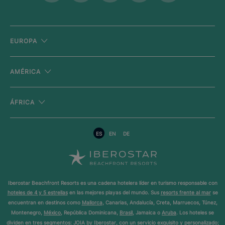
EUROPA
AMÉRICA
ÁFRICA
ES
EN
DE
Iberostar Beachfront Resorts es una cadena hotelera líder en turismo responsable con
hoteles de 4 y 5 estrellas
en las mejores playas del mundo. Sus
resorts frente al mar
se
encuentran en destinos como
Mallorca
, Canarias, Andalucía, Creta, Marruecos, Túnez,
Montenegro,
México
, República Dominicana,
Brasil
, Jamaica o
Aruba
. Los hoteles se
dividen en tres segmentos:
JOIA by Iberostar
, con un servicio exquisito y personalizado;