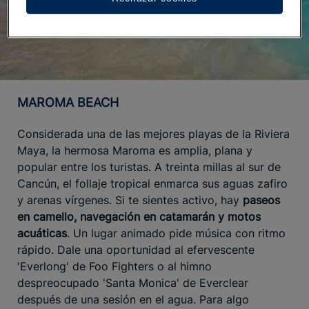
MAROMA BEACH
Considerada una de las mejores playas de la Riviera
Maya, la hermosa Maroma es amplia, plana y
popular entre los turistas. A treinta millas al sur de
Cancún, el follaje tropical enmarca sus aguas zafiro
y arenas vírgenes. Si te sientes activo, hay
paseos
en camello, navegación en catamarán y motos
acuáticas
. Un lugar animado pide música con ritmo
rápido. Dale una oportunidad al efervescente
'Everlong' de Foo Fighters o al himno
despreocupado 'Santa Monica' de Everclear
después de una sesión en el agua. Para algo