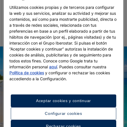
guitarras flotantes y ritmos de 'Coast Off' de Helios.
Utilizamos cookies propias y de terceros para configurar
Las melodías empapadas de saxofón de 'Baker
la web y sus servicios, analizar su actividad y mejorar sus
Street' de Gerry Rafferty son la despedida ideal
contenidos, así como para mostrarte publicidad, directa o
a través de redes sociales, relacionada con tus
para el sol.
preferencias en base a un perfil elaborado a partir de tus
hábitos de navegación (por ej., páginas visitadas) y de tu
interacción con el Grupo Iberostar. Si pulsas el botón
“Aceptar cookies y continuar” autorizas la instalación de
cookies de análisis, publicitarias y de seguimiento para
todos estos fines. Conoce como Google trata tu
información personal
aquí
. Puedes consultar nuestra
Política de cookies
y configurar o rechazar las cookies
accediendo a la Configuración.
Aceptar cookies y continuar
Configurar cookies
Rechazar cookies