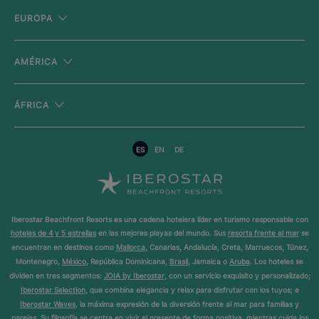
EUROPA
AMÉRICA
ÁFRICA
ES
EN
DE
Iberostar Beachfront Resorts es una cadena hotelera líder en turismo responsable con
hoteles de 4 y 5 estrellas
en las mejores playas del mundo. Sus
resorts frente al mar
se
encuentran en destinos como
Mallorca
, Canarias, Andalucía, Creta, Marruecos, Túnez,
Montenegro,
México
, República Dominicana,
Brasil
, Jamaica o
Aruba
. Los hoteles se
dividen en tres segmentos:
JOIA by Iberostar
, con un servicio exquisito y personalizado;
Iberostar Selection
, que combina elegancia y relax para disfrutar con los tuyos; e
Iberostar Waves
, la máxima expresión de la diversión frente al mar para familias y
parejas. Su filosofía se centra en vivir el presente de forma positiva, mientras cuida los