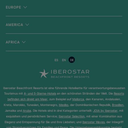
EUROPE
AMERICA
AFRICA
ES
EN
DE
Iberostar Beachfront Resorts ist eine führende Hotelkette für verantwortungsbewussten
Tourismus mit
4- und 5-Sterne-Hotels
an den schönsten Stränden der Welt. Die
Resorts
befinden sich direkt am Meer
, zum Beispiel auf
Mallorca
, den Kanaren, Andalusien,
Kreta, Marokko, Tunesien, Montenegro,
Mexiko
, der Dominikanischen Republik,
Brasilien
,
Jamaika und
Aruba
. Die Hotels sind in drei Kategorien unterteilt:
JOIA by Iberostar
, mit
exquisitem und persönlichem Service;
Iberostar Selection
, mit einer Kombination aus
Eleganz und Entspannung für Sie und Ihre Liebsten; und
Iberostar Waves
, der Inbegriff
von Strandvergnügen für Familien und Paare. Die Unternehmensphilosophie besteht