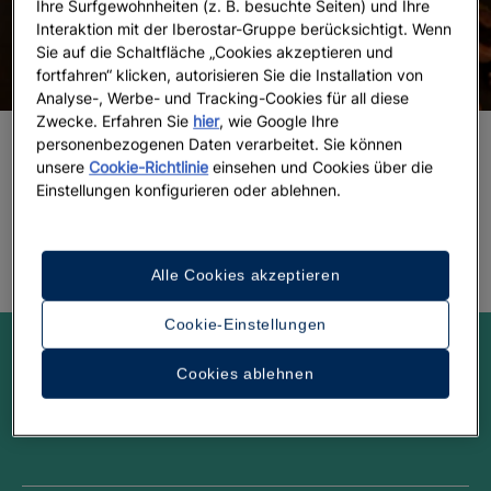
Ihre Surfgewohnheiten (z. B. besuchte Seiten) und Ihre
Interaktion mit der Iberostar-Gruppe berücksichtigt. Wenn
Sie auf die Schaltfläche „Cookies akzeptieren und
fortfahren“ klicken, autorisieren Sie die Installation von
Analyse-, Werbe- und Tracking-Cookies für all diese
Zwecke. Erfahren Sie
hier
, wie Google Ihre
personenbezogenen Daten verarbeitet. Sie können
unsere
Cookie-Richtlinie
einsehen und Cookies über die
Neun Gerichte, die Sie in Marokko
Einstellungen konfigurieren oder ablehnen.
probieren sollten
Alle Cookies akzeptieren
Cookie-Einstellungen
Lassen Sie sich inspirieren!
Cookies ablehnen
Twitter
Facebook
Youtube
Instagram
Linkedin