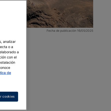
Fecha de publicación 16/05/2025
, analizar
recta o a
 elaborado a
ción con el
nstalación
 Conoce
ítica de
r cookies