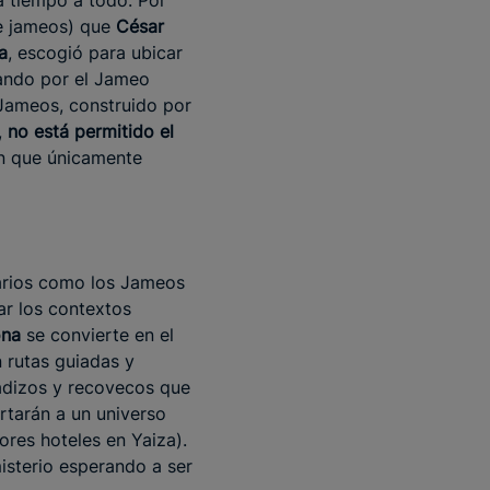
á tiempo a todo. Por
e jameos) que
César
a
, escogió para ubicar
sando por el Jameo
 Jameos, construido por
,
no está permitido el
ón que únicamente
arios como los Jameos
par los contextos
ona
se convierte en el
 rutas guiadas y
sadizos y recovecos que
rtarán a un universo
ores hoteles en Yaiza).
misterio esperando a ser