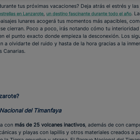
durante tus próximas vacaciones? Deja atrás el estrés y las
,
. La
estrellas en Lanzarote
un destino fascinante durante todo el año
 paisajes lunares acogerá tus momentos más apacibles, com
se cierran. Poco a poco, irás notando cómo tu interiorida
 en el punto exacto donde empieza la desconexión. Los sig
 a olvidarte del ruido y hasta de la hora gracias a la inme
as Canarias.
nzarote?
e Nacional del Timanfaya
ta con
más de 25 volcanes inactivos
, además de con campo
cánicas y playas con lapillis y otros materiales creados a p
e la Tierra envuelve y atrapa. El Parque Nacional del Timan