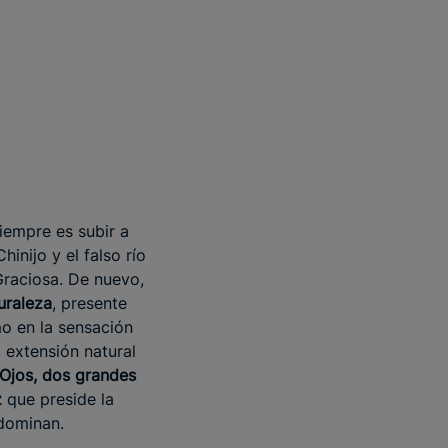
iempre es subir a
hinijo y el falso río
Graciosa. De nuevo,
uraleza
, presente
mo en la sensación
 extensión natural
Ojos, dos grandes
z
que preside la
edominan.