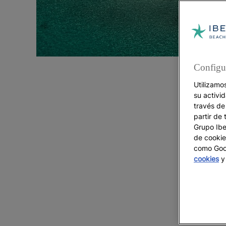
Configu
Utilizamo
su activi
través de
partir de 
Grupo Iber
de cookie
como Goog
cookies
y 