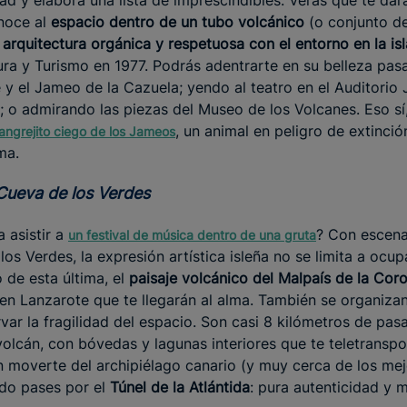
ad y elabora una lista de imprescindibles. Verás que te dar
noce al
espacio dentro de un tubo volcánico
(o conjunto d
 arquitectura orgánica y respetuosa con el entorno en la isl
ura y Turismo en 1977. Podrás adentrarte en su belleza pa
y el Jameo de la Cazuela; yendo al teatro en el Auditorio
; o admirando las piezas del Museo de los Volcanes. Eso sí
, un animal en peligro de extinci
angrejito ciego de los Jameos
ma.
a Cueva de los Verdes
 asistir a
? Con escen
un festival de música dentro de una gruta
os Verdes, la expresión artística isleña no se limita a ocu
 de esta última, el
paisaje volcánico del Malpaís de la Cor
en Lanzarote que te llegarán al alma. También se organizan
var la fragilidad del espacio. Son casi 8 kilómetros de pa
volcán, con bóvedas y lagunas interiores que te teletranspo
sin moverte del archipiélago canario (y muy cerca de los mej
do pases por el
Túnel de la Atlántida
: pura autenticidad y 