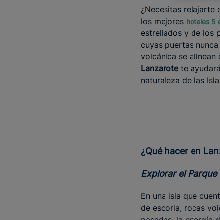
¿Necesitas relajarte 
los mejores
hoteles 5 
estrellados y de los
cuyas puertas nunca 
volcánica se alinean
Lanzarote
te ayudarán
naturaleza de las Isl
¿Qué hacer en La
Explorar el Parqu
En una isla que cuen
de escoria, rocas vol
pasadas, la energía d