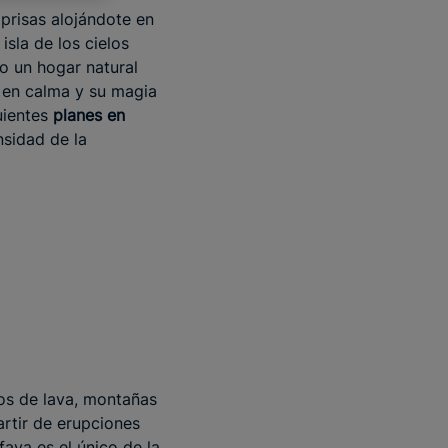
 prisas alojándote en
 isla de los cielos
o un hogar natural
d en calma y su magia
uientes
planes en
nsidad de la
s de lava, montañas
artir de erupciones
faya es el único de la