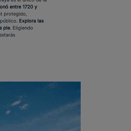
ionó entre 1720 y
at protegido,
 público.
Explora las
a pie
. Eligiendo
 estarás