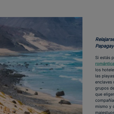
Relajarse en las playas de
Papagay
Si estás 
romántica 
los hotel
las playa
enclaves 
grupos de
que elige
compañía.
mismo y c
majestuos