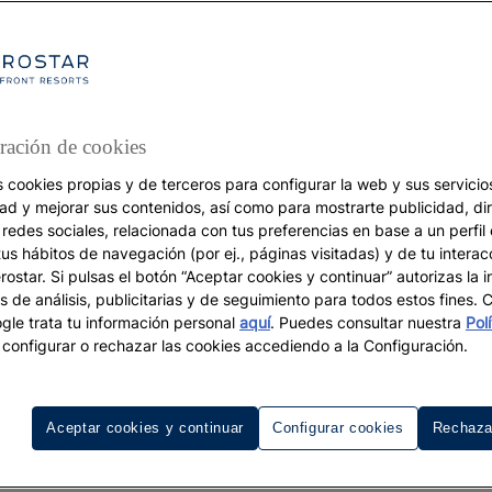
ración de cookies
s cookies propias y de terceros para configurar la web y sus servicios
DESTINOS
dad y mejorar sus contenidos, así como para mostrarte publicidad, di
 redes sociales, relacionada con tus preferencias en base a un perfil
Lanzarote: un viaje al
tus hábitos de navegación (por ej., páginas visitadas) y de tu interac
ostar. Si pulsas el botón “Aceptar cookies y continuar” autorizas la i
s de análisis, publicitarias y de seguimiento para todos estos fines.
corazón de la magia
le trata tu información personal
aquí
. Puedes consultar nuestra
Pol
configurar o rechazar las cookies accediendo a la Configuración.
volcánica
Aceptar cookies y continuar
Configurar cookies
Rechaza