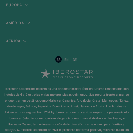
EUROPA
AMÉRICA
ÁFRICA
ES
EN
DE
Iberostar Beachfront Resorts es una cadena hotelera líder en turismo responsable con
hoteles de 4 y 5 estrellas
en las mejores playas del mundo. Sus
resorts frente al mar
se
encuentran en destinos como
Mallorca
, Canarias, Andalucía, Creta, Marruecos, Túnez,
Montenegro,
México
, República Dominicana,
Brasil
, Jamaica o
Aruba
. Los hoteles se
dividen en tres segmentos:
JOIA by Iberostar
, con un servicio exquisito y personalizado;
Iberostar Selection
, que combina elegancia y relax para disfrutar con los tuyos; e
Iberostar Waves
, la máxima expresión de la diversión frente al mar para familias y
parejas. Su filosofía se centra en vivir el presente de forma positiva, mientras cuida los