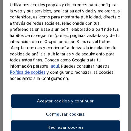
Dalt Vila: una joya Patrimonio de la Humanidad
Utilizamos cookies propias y de terceros para configurar
la web y sus servicios, analizar su actividad y mejorar sus
Entre el aroma de los cítricos y el color de las
contenidos, así como para mostrarte publicidad, directa o
buganvillas,
el casco antiguo de Eivissa se eleva
a través de redes sociales, relacionada con tus
preferencias en base a un perfil elaborado a partir de tus
sobre el mar más allá de su exclusivo puerto
, igual
hábitos de navegación (por ej., páginas visitadas) y de tu
que un vigía histórico otea el horizonte. Dalt Vila o
interacción con el Grupo Iberostar. Si pulsas el botón
la “ciudad alta” de Ibiza
fue declarada Patrimonio
“Aceptar cookies y continuar” autorizas la instalación de
de la Humanidad por la UNESCO en 1999
junto con
cookies de análisis, publicitarias y de seguimiento para
las praderas de Posidonia de la isla, Puig des Molins
todos estos fines. Conoce como Google trata tu
y la necrópolis fenicia de Sa Caleta. La ciudadela
información personal
aquí
. Puedes consultar nuestra
está flanqueada por unas
murallas de estilo
Política de cookies
y configurar o rechazar las cookies
accediendo a la Configuración.
renacentista diseñadas por el arquitecto militar
italiano Giovanni Battista Calvi en el siglo XVI.
Nada más traspasar su puerta de entrada, un
Aceptar cookies y continuar
entramado de callejuelas empedradas y edificios
emblemáticos, donde
los restaurantes con encanto
Configurar cookies
se alternan con las tiendas de artesanía
, te dará la
bienvenida. Las culturas fenicia, púnica, romana y
Rechazar cookies