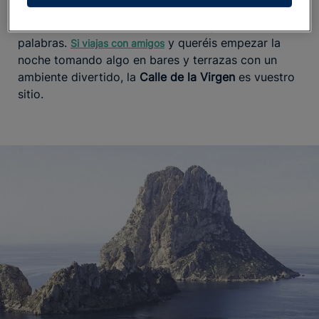
musulmana han dejado allí su impronta. Los
atardeceres desde su mirador
te dejarán sin
palabras.
y queréis empezar la
Si viajas con amigos
noche tomando algo en bares y terrazas con un
ambiente divertido, la
Calle de la Virgen
es vuestro
sitio.