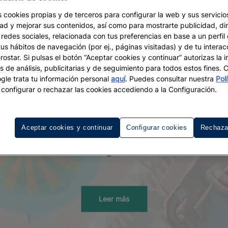
s cookies propias y de terceros para configurar la web y sus servicios
dad y mejorar sus contenidos, así como para mostrarte publicidad, di
 redes sociales, relacionada con tus preferencias en base a un perfil
tus hábitos de navegación (por ej., páginas visitadas) y de tu interac
ostar. Si pulsas el botón “Aceptar cookies y continuar” autorizas la i
s de análisis, publicitarias y de seguimiento para todos estos fines.
le trata tu información personal
aquí
. Puedes consultar nuestra
Pol
configurar o rechazar las cookies accediendo a la Configuración.
Aceptar cookies y continuar
Configurar cookies
Rechaza
Hoteles con toboganes en
España
Leer más