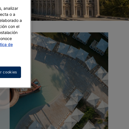
, analizar
recta o a
 elaborado a
ción con el
nstalación
 Conoce
ítica de
r cookies