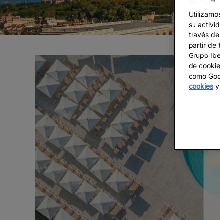
Utilizamo
su activi
través de
partir de 
Grupo Iber
de cookie
como Goog
cookies
y 