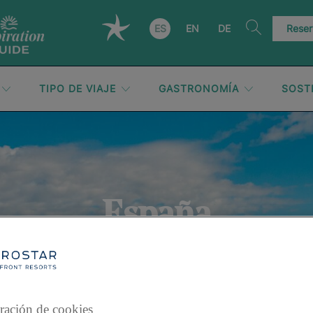
ES
EN
DE
Reser
TIPO DE VIAJE
GASTRONOMÍA
SOST
España
ración de cookies