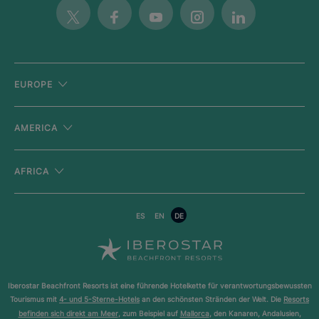
Twitter
Facebook
Youtube
Instagram
Linkedin
EUROPE
AMERICA
AFRICA
ES
EN
DE
Iberostar Beachfront Resorts ist eine führende Hotelkette für verantwortungsbewussten
Tourismus mit
4- und 5-Sterne-Hotels
an den schönsten Stränden der Welt. Die
Resorts
befinden sich direkt am Meer
, zum Beispiel auf
Mallorca
, den Kanaren, Andalusien,