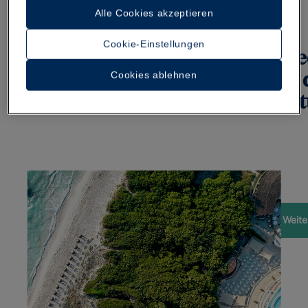
Alle Cookies akzeptieren
Cookie-Einstellungen
Spanien, Gri
Cookies ablehnen
Montenegro: d
das Mit
Weite