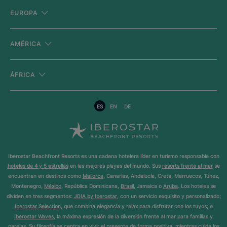
EUROPA
AMÉRICA
ÁFRICA
ES
EN
DE
Iberostar Beachfront Resorts es una cadena hotelera líder en turismo responsable con
hoteles de 4 y 5 estrellas
en las mejores playas del mundo. Sus
resorts frente al mar
se
encuentran en destinos como
Mallorca
, Canarias, Andalucía, Creta, Marruecos, Túnez,
Montenegro,
México
, República Dominicana,
Brasil
, Jamaica o
Aruba
. Los hoteles se
dividen en tres segmentos:
JOIA by Iberostar
, con un servicio exquisito y personalizado;
Iberostar Selection
, que combina elegancia y relax para disfrutar con los tuyos; e
Iberostar Waves
, la máxima expresión de la diversión frente al mar para familias y
parejas. Su filosofía se centra en vivir el presente de forma positiva, mientras cuida los