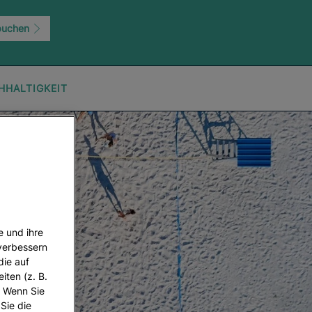
buchen
HHALTIGKEIT
e und ihre
 verbessern
die auf
iten (z. B.
. Wenn Sie
 Sie die