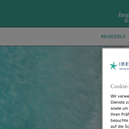
REISEZIELE
Cookie-
Wir verwe
Dienste z
sowie um 
Ihren Präf
besuchte 
auf die S