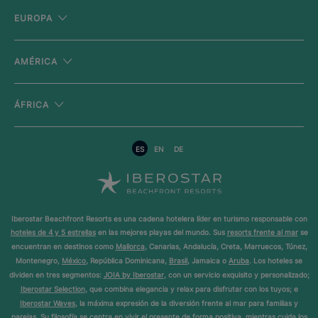
EUROPA
AMÉRICA
ÁFRICA
ES
EN
DE
Iberostar Beachfront Resorts es una cadena hotelera líder en turismo responsable con
hoteles de 4 y 5 estrellas
en las mejores playas del mundo. Sus
resorts frente al mar
se
encuentran en destinos como
Mallorca
, Canarias, Andalucía, Creta, Marruecos, Túnez,
Montenegro,
México
, República Dominicana,
Brasil
, Jamaica o
Aruba
. Los hoteles se
dividen en tres segmentos:
JOIA by Iberostar
, con un servicio exquisito y personalizado;
Iberostar Selection
, que combina elegancia y relax para disfrutar con los tuyos; e
Iberostar Waves
, la máxima expresión de la diversión frente al mar para familias y
parejas. Su filosofía se centra en vivir el presente de forma positiva, mientras cuida los