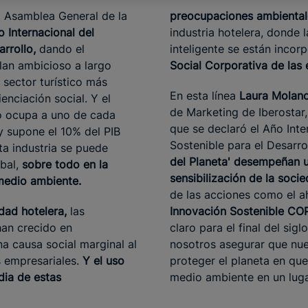
a Asamblea General de la
preocupaciones ambiental
 Internacional del
industria hotelera, donde 
arrollo,
dando el
inteligente se están incor
plan ambicioso a largo
Social Corporativa de las
n sector turístico más
En esta línea
Laura Molan
nciación social. Y el
de Marketing de Iberostar,
mo ocupa a uno de cada
que se declaró el Año Inte
y supone el 10% del PIB
Sostenible para el Desarrol
ta industria se puede
del Planeta' desempeñan un
obal,
sobre todo en la
sensibilización de la soci
medio ambiente.
de las acciones como el a
idad hotelera,
las
Innovación Sostenible CO
an crecido en
claro para el final del si
a causa social marginal al
nosotros asegurar que nue
s empresariales.
Y el uso
proteger el planeta en que
dia de estas
medio ambiente en un luga