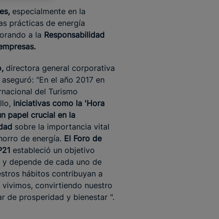
es,
especialmente en la
las prácticas de energía
porando a la
Responsabilidad
 empresas.
o,
directora general corporativa
 aseguró: "En el año 2017 en
rnacional del Turismo
lo,
iniciativas como la 'Hora
 papel crucial en la
edad
sobre la importancia vital
horro de energía.
El Foro de
P21
estableció un objetivo
glo y depende de cada uno de
stros hábitos contribuyan a
 vivimos, convirtiendo nuestro
r de prosperidad y bienestar ".