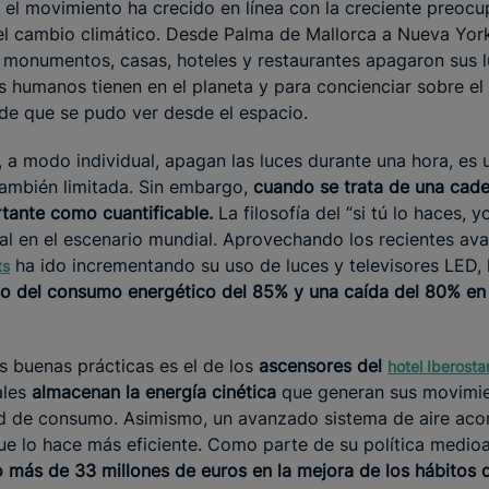
el movimiento ha crecido en línea con la creciente preoc
el cambio climático. Desde Palma de Mallorca a Nueva Yor
, monumentos, casas, hoteles y restaurantes apagaron sus lu
s humanos tienen en el planeta y para concienciar sobre el
de que se pudo ver desde el espacio.
 a modo individual, apagan las luces durante una hora, es
también limitada. Sin embargo,
cuando se trata de una cade
tante como cuantificable.
La filosofía del “si tú lo haces, 
ial en el escenario mundial. Aprovechando los recientes av
ha ido incrementando su uso de luces y televisores LED,
ts
o del consumo energético del 85% y una caída del 80% en 
s buenas prácticas es el de los
ascensores del
hotel Iberosta
ales
almacenan la energía cinética
que generan sus movimien
ad de consumo. Asimismo, un avanzado sistema de aire acon
e lo hace más eficiente. Como parte de su política medioa
do más de 33 millones de euros en la mejora de los hábito