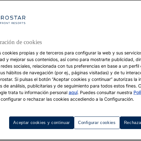
ración de cookies
s cookies propias y de terceros para configurar la web y sus servicios
SOSTENIBILIDAD
dad y mejorar sus contenidos, así como para mostrarte publicidad, di
 redes sociales, relacionada con tus preferencias en base a un perfil
Turismo sostenible
tus hábitos de navegación (por ej., páginas visitadas) y de tu interac
rincipales tendencias 
ostar. Si pulsas el botón “Aceptar cookies y continuar” autorizas la i
s de análisis, publicitarias y de seguimiento para todos estos fines.
sostenibilidad hoteler
le trata tu información personal
aquí
. Puedes consultar nuestra
Pol
configurar o rechazar las cookies accediendo a la Configuración.
s hoteles de todo el mundo están empezando a apostar por
ibilidad por razones ecológicas y por cuestiones de RSC q
Aceptar cookies y continuar
Configurar cookies
Rechaza
vez más valoran los clientes.