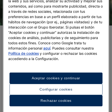
la web y sus servicios, analizar su actividad y mejorar sus
contenidos, así como para mostrarte publicidad, directa o
a través de redes sociales, relacionada con tus
preferencias en base a un perfil elaborado a partir de tus
hábitos de navegación (por ej., páginas visitadas) y de tu
interacción con el Grupo Iberostar. Si pulsas el botón
“Aceptar cookies y continuar” autorizas la instalación de
Cómo hacer un árbol de Navidad casero y
cookies de análisis, publicitarias y de seguimiento para
sostenible
todos estos fines. Conoce como Google trata tu
información personal
aquí
. Puedes consultar nuestra
Cómo hacer un árbol de Navidad con
Política de cookies
y configurar o rechazar las cookies
materiales naturales
accediendo a la Configuración.
Lo único que necesitas para hacer un árbol de
Navidad casero y sostenible es salir a dar un paseo
Aceptar cookies y continuar
por
(o por el parque más cercano) y
el bosque
recoger algunas ramas, palos, cortezas, hojas,
Configurar cookies
flores secas, piñas y pequeñas piedras. Toma sólo
aquello que vayas a utilizar y recuerda no tocar las
Rechazar cookies
plantas: bastará con que juntes los
materiales
naturales que te vayas encontrando
, procurando no