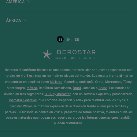
AMÉRICA
ÁFRICA
ES
EN
DE
Iberostar Beachfront Resorts es una cadena hotelera líder en turismo responsable con
hoteles de 4 y 5 estrellas
en las mejores playas del mundo. Sus
resorts frente al mar
se
encuentran en destinos como
Mallorca
, Canarias, Andalucía, Creta, Marruecos, Túnez,
Montenegro,
México
, República Dominicana,
Brasil
, Jamaica o
Aruba
. Los hoteles se
dividen en tres segmentos:
JOIA by Iberostar
, con un servicio exquisito y personalizado;
Iberostar Selection
, que combina elegancia y relax para disfrutar con los tuyos; e
Iberostar Waves
, la máxima expresión de la diversión frente al mar para familias y
parejas. Su filosofía se centra en vivir el presente de forma positiva, mientras cuida los
paisajes naturales que rodean sus resorts para que las futuras generaciones también
puedan disfrutarlos.