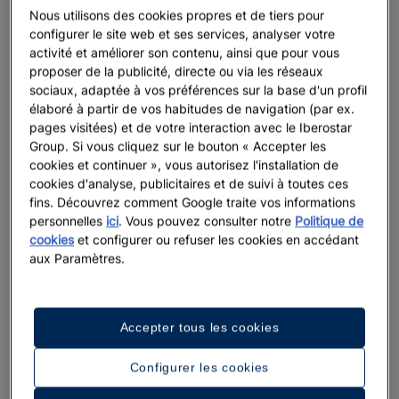
Nous utilisons des cookies propres et de tiers pour
Bahia
et
Iberostar Selection Praia do Forte
vous offriront un
configurer le site web et ses services, analyser votre
séjour unique pour vos prochaines vacances.
activité et améliorer son contenu, ainsi que pour vous
proposer de la publicité, directe ou via les réseaux
sociaux, adaptée à vos préférences sur la base d'un profil
élaboré à partir de vos habitudes de navigation (par ex.
pages visitées) et de votre interaction avec le Iberostar
Group. Si vous cliquez sur le bouton « Accepter les
Photos et vidéos
cookies et continuer », vous autorisez l'installation de
cookies d'analyse, publicitaires et de suivi à toutes ces
Voir 6 photos et vidéos
fins. Découvrez comment Google traite vos informations
personnelles
ici
. Vous pouvez consulter notre
Politique de
cookies
et configurer ou refuser les cookies en accédant
aux Paramètres.
Voir plus de
photos
Accepter tous les cookies
Configurer les cookies