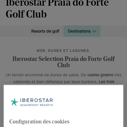
Iberostar Praia do Forte
Golf Club
Resorts de golf
Destinations
MER, DUNES ET LAGUNES.
Iberostar Selection Praia do Forte Golf
Club
Un terrain environné de dunes de sable. De
vastes greens
très
vallonnés et bien défendus par leurs bunkers.
Les trois
derniers trous le long de la plage
font de cette fin de partie un
moment inoubliable. Les installations se trouvent à seulement
60 km de Salvador, la capitale de l’état de Bahia, et sont
bordées de
lagunes naturelles
et de plages à couper le
souffle.
Configuration des cookies
Situés en pleine réserve naturelle, les hôtels
Iberostar Waves