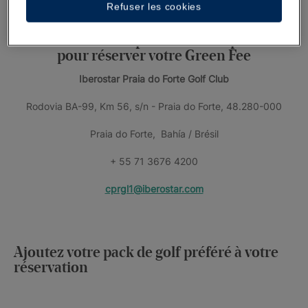
Refuser les cookies
Contactez-nous pour en savoir plus ou
pour réserver votre Green Fee
Iberostar Praia do Forte Golf Club
Rodovia BA-99, Km 56, s/n - Praia do Forte, 48.280-000
Praia do Forte, Bahía / Brésil
+ 55 71 3676 4200
cprgl1@iberostar.com
Ajoutez votre pack de golf préféré à votre
réservation