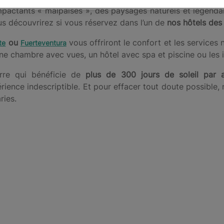
mpactants « malpaíses », des paysages naturels et légendai
us découvrirez si vous réservez dans l’un de
nos hôtels des
ou
vous offriront le confort et les service
te
Fuerteventura
e chambre avec vues, un hôtel avec spa et piscine ou les i
rre qui bénéficie de
plus de 300 jours de soleil par 
ience indescriptible. Et pour effacer tout doute possible,
ries.