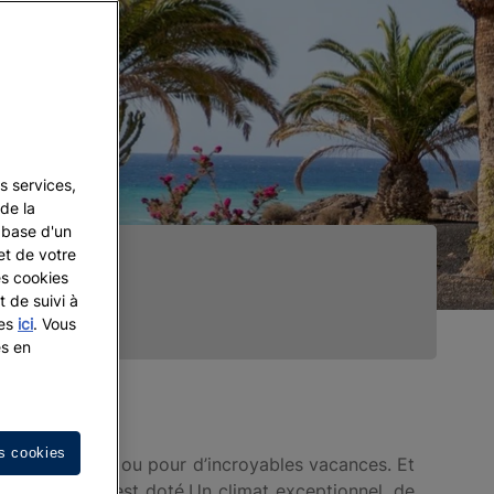
s services,
de la
a base d'un
et de votre
es cookies
t de suivi à
les
ici
. Vous
es en
s cookies
yage d’affaires ou pour d’incroyables vacances. Et
es Fortunées) est doté.Un climat exceptionnel, de