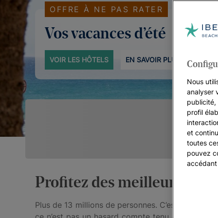
OFFRE À NE PAS RATER
Vos vacances d’été
VOIR LES HÔTELS
EN SAVOIR PLUS
Configu
Nous utili
analyser 
publicité
profil éla
interacti
et continu
toutes ce
pouvez co
accédant
Profitez des meilleurs hôte
Plus de 13 millions de personnes. C’est le nombre
ce n’est pas un hasard compte tenu de la multit