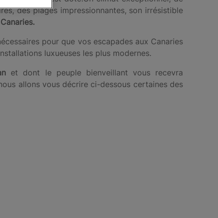
res, des plages impressionnantes, son irrésistible
 Canaries.
s nécessaires pour que vos escapades aux Canaries
nstallations luxueuses les plus modernes.
an
et dont le peuple bienveillant vous recevra
 nous allons vous décrire ci-dessous certaines des