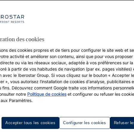
ration des cookies
sons des cookies propres et de tiers pour configurer le site web et se
votre activité et améliorer son contenu, ainsi que pour vous proposer 
, directe ou via les réseaux sociaux, adaptée à vos préférences sur l
boré à partir de vos habitudes de navigation (par ex. pages visitées) 
on avec le Iberostar Group. Si vous cliquez sur le bouton « Accepter l
er », vous autorisez l'installation de cookies d'analyse, publicitaires e
s fins. Découvrez comment Google traite vos informations personnel
nsulter notre
Politique de cookies
et configurer ou refuser les cooki
 aux Paramètres.
ls des Canaries avec Iberostar
Accepter tous les cookies
Configurer les cookies
Refuser le
 de visiteurs annuel qu’accueillent Les Canaries pour un vo
ude d’atouts dont l’archipel surnommé
Islas Afortunadas
(îl