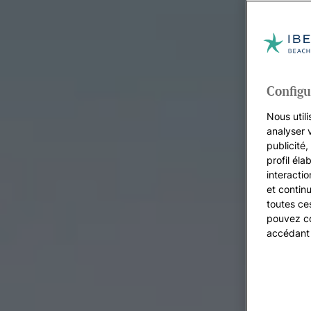
Configu
Nous utili
analyser 
publicité
profil éla
interacti
et continu
toutes ce
pouvez co
accédant