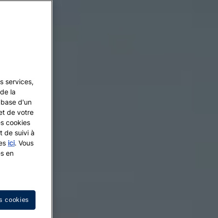
s services,
de la
a base d'un
et de votre
es cookies
t de suivi à
les
ici
. Vous
es en
s cookies