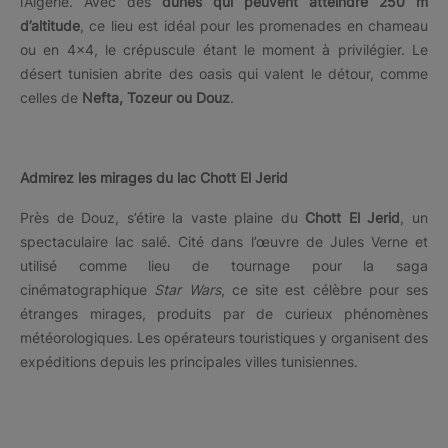
l’Algérie. Avec des
dunes qui peuvent atteindre 250 m
d’altitude
, ce lieu est idéal pour les promenades en chameau
ou en 4x4, le crépuscule étant le moment à privilégier. Le
désert tunisien abrite des oasis qui valent le détour, comme
celles de
Nefta, Tozeur ou Douz
.
Admirez les mirages du lac Chott El Jerid
Près de Douz, s’étire la vaste plaine du
Chott El Jerid
, un
spectaculaire lac salé. Cité dans l’œuvre de Jules Verne et
utilisé comme lieu de tournage pour la saga
cinématographique
Star Wars
, ce site est célèbre pour ses
étranges mirages, produits par de curieux phénomènes
météorologiques. Les opérateurs touristiques y organisent des
expéditions depuis les principales villes tunisiennes.