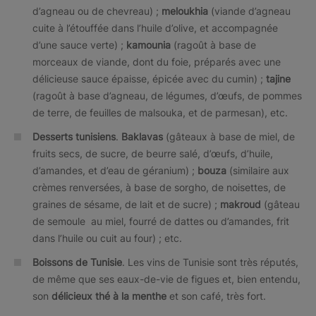
d’agneau ou de chevreau) ;
meloukhia
(viande d’agneau
cuite à l’étouffée dans l’huile d’olive, et accompagnée
d’une sauce verte) ;
kamounia
(ragoût à base de
morceaux de viande, dont du foie, préparés avec une
délicieuse sauce épaisse, épicée avec du cumin) ;
tajine
(ragoût à base d’agneau, de légumes, d’œufs, de pommes
de terre, de feuilles de malsouka, et de parmesan), etc.
Desserts tunisiens
.
Baklavas
(gâteaux à base de miel, de
fruits secs, de sucre, de beurre salé, d’œufs, d’huile,
d’amandes, et d’eau de géranium) ;
bouza
(similaire aux
crèmes renversées, à base de sorgho, de noisettes, de
graines de sésame, de lait et de sucre) ;
makroud
(gâteau
de semoule au miel, fourré de dattes ou d’amandes, frit
dans l’huile ou cuit au four) ; etc.
Boissons de Tunisie
. Les vins de Tunisie sont très réputés,
de même que ses eaux-de-vie de figues et, bien entendu,
son
délicieux thé à la menthe
et son café, très fort.