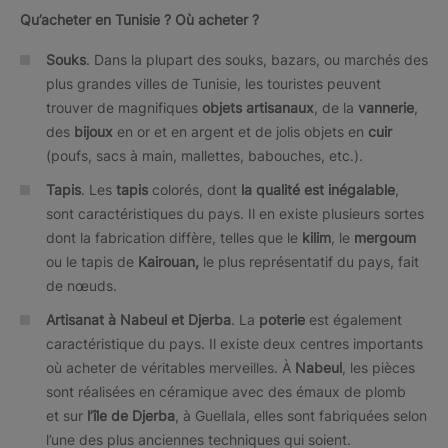
Qu’acheter en Tunisie ? Où acheter ?
Souks
. Dans la plupart des souks, bazars, ou marchés des
plus grandes villes de Tunisie, les touristes peuvent
trouver de magnifiques
objets artisanaux
, de la
vannerie
,
des
bijoux
en or et en argent et de jolis objets en
cuir
(poufs, sacs à main, mallettes, babouches, etc.).
Tapis
. Les
tapis
colorés, dont
la qualité est inégalable
,
sont caractéristiques du pays. Il en existe plusieurs sortes
dont la fabrication diffère, telles que le
kilim
, le
mergoum
ou le tapis de
Kairouan,
le plus représentatif du pays, fait
de nœuds.
Artisanat à Nabeul et Djerba
. La
poterie
est également
caractéristique du pays. Il existe deux centres importants
où acheter de véritables merveilles. À
Nabeul
, les pièces
sont réalisées en céramique avec des émaux de plomb
et sur
l’île de Djerba
, à Guellala, elles sont fabriquées selon
l’une des plus anciennes techniques qui soient.