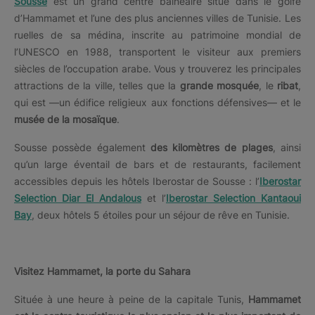
Sousse
est un grand centre balnéaire situé dans le golfe
d’Hammamet et l’une des plus anciennes villes de Tunisie. Les
ruelles de sa médina, inscrite au patrimoine mondial de
l’UNESCO en 1988, transportent le visiteur aux premiers
siècles de l’occupation arabe. Vous y trouverez les principales
attractions de la ville, telles que la
grande mosquée
, le
ribat
,
qui est —un édifice religieux aux fonctions défensives— et le
musée de la mosaïque
.
Sousse possède également
des kilomètres de plages
, ainsi
qu’un large éventail de bars et de restaurants, facilement
accessibles depuis les hôtels Iberostar de Sousse : l’
Iberostar
Selection Diar El Andalous
et l’
Iberostar Selection Kantaoui
Bay
, deux hôtels 5 étoiles pour un séjour de rêve en Tunisie.
Visitez Hammamet, la porte du Sahara
Située à une heure à peine de la capitale Tunis,
Hammamet