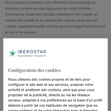
Nous aspirons à devenir une référence internationale du
tourisme durable en nous appuyant sur notre modèle
d’entreprise totalement familial, rentable et fort, leader en
matière de qualité et de satisfaction clients, basé sur une
culture organisationnelle ouverte qui encourage l’innovation et
le travail en équipe.
MISSION
Nous offrons des expériences de vacances inoubliables, dans
les meilleurs emplacements du monde, selon un modèle de
tourisme durable respectueux des personnes et de
l’environnement.
Configuration des cookies
Nous utilisons des cookies propres et de tiers pour
configurer le site web et ses services, analyser votre
activité et améliorer son contenu, ainsi que pour vous
proposer de la publicité, directe ou via les réseaux
sociaux, adaptée à vos préférences sur la base d'un profil
Valeurs
élaboré à partir de vos habitudes de navigation (par ex.
pages visitées) et de votre interaction avec le Iberostar