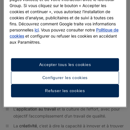
Depuis quatre générations, notre entreprise familiale transmet
Group. Si vous cliquez sur le bouton « Accepter les
certaines valeurs qui ont construit notre culture actuelle et
cookies et continuer », vous autorisez l'installation de
façonné tous les secteurs de notre activité
.
Nous considérons
cookies d'analyse, publicitaires et de suivi à toutes ces
que nos neufvaleurs de référence sont inséparables et
fins. Découvrez comment Google traite vos informations
personnelles
ici
. Vous pouvez consulter notre
Politique de
indispensables à notre travail quotidien.
cookies
et configurer ou refuser les cookies en accédant
L’
honnêteté
, qui nous permet aujourd’hui de jouir d’une
aux Paramètres.
réputation solide.
La
responsabilité
, qui nous oblige à agir avec intégrité,
Accepter tous les cookies
sens de l’engagement et un comportement éthique.
La
prudence
, c’est-à-dire du discernement, un bon
Configurer les cookies
jugement et une prise de décision réfléchie.
Refuser les cookies
L’
unité
, qui donne de la cohérence et de la force à notre
identité.
L’
application au travail
et la culture de l’effort, avec pour
objectif l’accomplissement d’un travail de qualité.
La
créativité
, c’est à dire la capacité à innover et à trouver