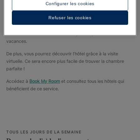
Configurer les cookies
ou de la piscine ?
Refuser les cookies
Avec le service exclusif iberostar.com
Book My Room
, vous
pouvez choisir
la vue
,
l’étage
,
le bâtiment
et même le
numéro
de votre chambre
où vous allez séjourner pendant vos
vacances.
De plus, vous pourrez découvrir l’hôtel grâce à la visite
virtuelle. Ce sera encore plus facile de trouver la chambre
parfaite !
Accédez à
Book My Room
et consultez tous les hôtels qui
bénéficient de ce service.
TOUS LES JOURS DE LA SEMAINE