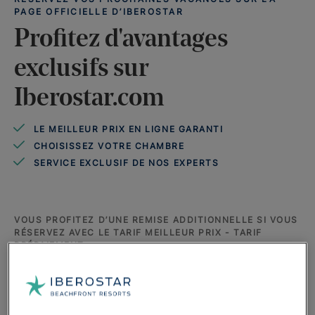
PAGE OFFICIELLE D’IBEROSTAR
Profitez d'avantages
exclusifs sur
Iberostar.com
LE MEILLEUR PRIX EN LIGNE GARANTI
CHOISISSEZ VOTRE CHAMBRE
SERVICE EXCLUSIF DE NOS EXPERTS
VOUS PROFITEZ D’UNE REMISE ADDITIONNELLE SI VOUS
RÉSERVEZ AVEC LE TARIF MEILLEUR PRIX - TARIF
PRÉPAIEMENT.
Réservez au meilleur prix en ligne
Économisez sur vos vacances en profitant du
meilleur prix en
ligne
. Réservez sur iberostar.com, via notre Contact Center ou