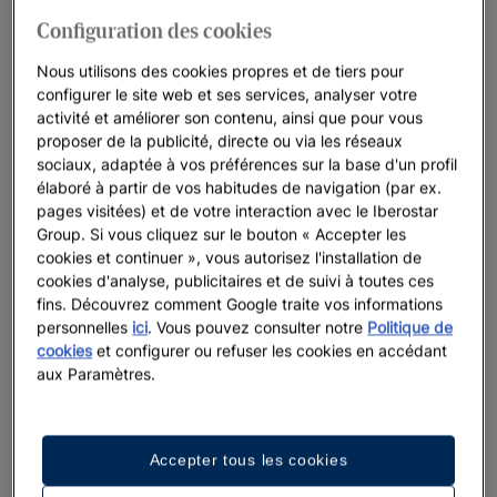
sur ihg.com et choisissez le
Tarif Prépaiement
. Il vous suffit de
Configuration des cookies
sélectionner ce
mode de paiement
au moment de réserver. La
réduction
sera automatiquement appliquée sur le prix final. Ce
Nous utilisons des cookies propres et de tiers pour
tarif ne permet pas de modifier la réservation.
configurer le site web et ses services, analyser votre
activité et améliorer son contenu, ainsi que pour vous
Avec Iberostar, vous profiterez toujours du
Meilleur prix en
proposer de la publicité, directe ou via les réseaux
ligne garanti
en réservant sur iberostar.com. Si vous trouvez
sociaux, adaptée à vos préférences sur la base d'un profil
élaboré à partir de vos habitudes de navigation (par ex.
un prix plus intéressant ailleurs, nous nous alignons sur cette
pages visitées) et de votre interaction avec le Iberostar
offre et nous vous offrons
5% de remise additionnelle
.
Group. Si vous cliquez sur le bouton « Accepter les
cookies et continuer », vous autorisez l'installation de
cookies d'analyse, publicitaires et de suivi à toutes ces
fins. Découvrez comment Google traite vos informations
personnelles
ici
. Vous pouvez consulter notre
Politique de
cookies
et configurer ou refuser les cookies en accédant
SÉLECTIONNEZ L’ÉTAGE ET LA VUE
aux Paramètres.
Choisissez l’emplacement précis de votre
chambre
Accepter tous les cookies
Aimeriez-vous choisir la zone de l’hôtel où vous souhaitez
séjourner ? Préférez-vous être plus proche de la salle de sport