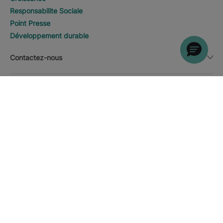
Responsabilite Sociale
Point Presse
Développement durable
Contactez-nous
Information légale
RECHERCHER
Appeler
Devise
Français
Téléchargez la APP Iberostar