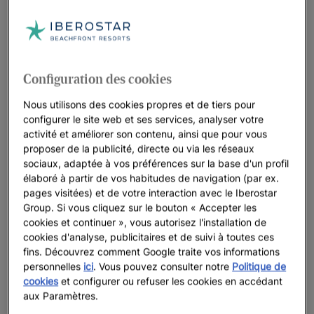
Ces détails qui vous font sentir spécial(e).
Découvrez nos hôtels avec installations
Configuration des cookies
Star Prestige
Nous utilisons des cookies propres et de tiers pour
configurer le site web et ses services, analyser votre
Voir 9 photos et vidéos
activité et améliorer son contenu, ainsi que pour vous
proposer de la publicité, directe ou via les réseaux
sociaux, adaptée à vos préférences sur la base d'un profil
élaboré à partir de vos habitudes de navigation (par ex.
Voir plus de photos
pages visitées) et de votre interaction avec le Iberostar
Group. Si vous cliquez sur le bouton « Accepter les
cookies et continuer », vous autorisez l'installation de
cookies d'analyse, publicitaires et de suivi à toutes ces
fins. Découvrez comment Google traite vos informations
personnelles
ici
. Vous pouvez consulter notre
Politique de
cookies
et configurer ou refuser les cookies en accédant
aux Paramètres.