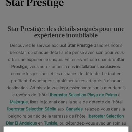
Star Prestige
Star Prestige : des détails soignés pour une
expérience inoubliable
Découvrez le service exclusif
Star Prestige
dans les hôtels
Iberostar, où chaque détail a été pensé avec soin pour vous
offrir une expérience unique. En réservant une chambre
Star
Prestige
, vous aurez accès à nos
installations exclusives
,
comme les piscines et les espaces de détente. Le tout en
profitant d’avantages supplémentaires adaptés à chaque
destination. Admirez la vue impressionnante sur la mer depuis
le rooftop de l’hôtel
Iberostar Selection Playa de Palma
à
Majorque
, lisez le journal dans la salle de détente de l’hôtel
Iberostar Selection Sábila
aux
Canaries
, relaxez-vous dans la
baignoire balnéo de la terrasse de l’hôtel
Iberostar Selection
Diar El Andalous
en
Tunisie
, ou détendez-vous avec un soin au
spa de l’hôtel
Iberostar Selection Lanzarote Park
à
Lanzarote
.