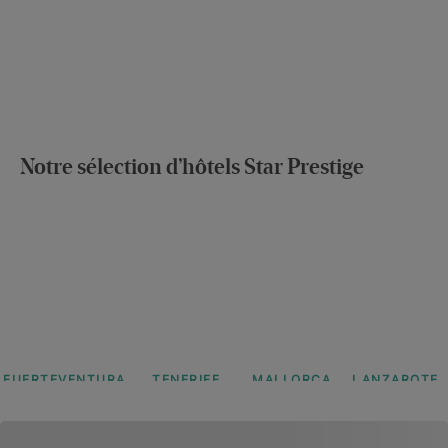
Notre sélection d’hôtels Star Prestige
FUERTEVENTURA
TENERIFE
MALLORCA
LANZAROTE
Iberostar
Iberostar
Iberostar
Iberostar
Selection
Selection
Selection
Selection
Fuerteventura
Sábila
Jardín
Lanzarote