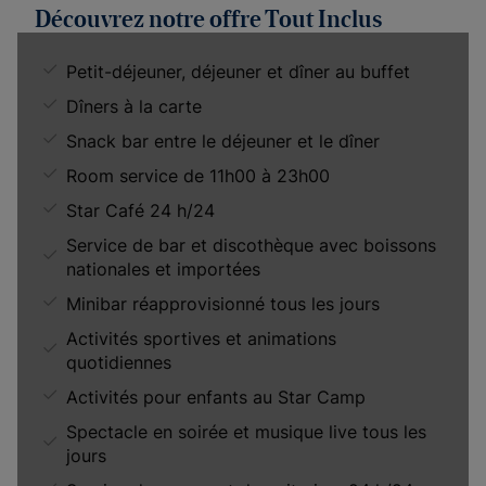
Découvrez notre offre Tout Inclus
Petit-déjeuner, déjeuner et dîner au buffet
Dîners à la carte
Snack bar entre le déjeuner et le dîner
Room service de 11h00 à 23h00
Star Café 24 h/24
Service de bar et discothèque avec boissons
nationales et importées
Minibar réapprovisionné tous les jours
Activités sportives et animations
quotidiennes
Activités pour enfants au Star Camp
Spectacle en soirée et musique live tous les
jours