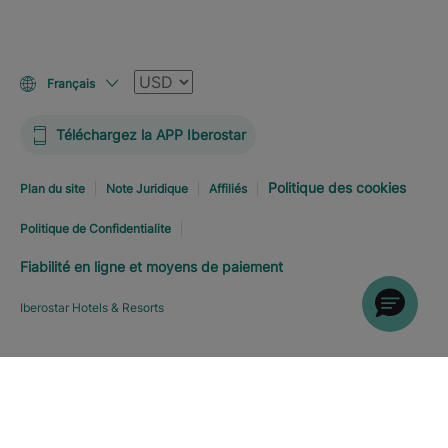
Devise
Français
Téléchargez la APP Iberostar
Politique des cookies
Plan du site
Note Juridique
Affiliés
Politique de Confidentialite
Fiabilité en ligne et moyens de paiement
Iberostar Hotels & Resorts
RÉSERVEZ MAINTENANT
À
Explorer l’hôtel
PARTIR DE
SFR
331