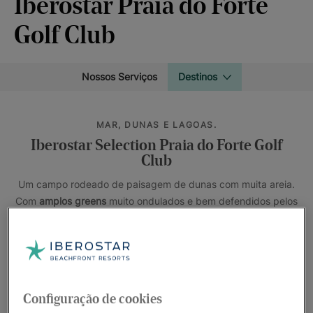
Iberostar Praia do Forte
Golf Club
Nossos Serviços
Destinos
MAR, DUNAS E LAGOAS.
Iberostar Selection Praia do Forte Golf
Club
Um campo rodeado de paisagem de dunas com muita areia.
Com
amplos greens
muito ondulados e bem defendidos pelos
seus bunkers.
Os últimos três buracos estão dispostos ao
longo da praia
e fazem com que o final do jogo seja de sonho
e as instalações encontram-se a apenas 60 km de Salvador, a
capital do estado da Baía, ao lado de
lagoas naturais
e de
praias que o deixarão boquiaberto.
Configuração de cookies
Os hotéis
Iberostar Bahía
e
Iberostar Selection Praia do Forte
,