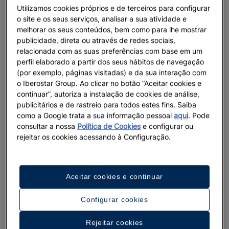
Utilizamos cookies próprios e de terceiros para configurar
situados em plena reserva natural, oferecem-lhe uma estadia
o site e os seus serviços, analisar a sua atividade e
única durante as suas próximas férias.
melhorar os seus conteúdos, bem como para lhe mostrar
publicidade, direta ou através de redes sociais,
relacionada com as suas preferências com base em um
perfil elaborado a partir dos seus hábitos de navegação
(por exemplo, páginas visitadas) e da sua interação com
o Iberostar Group. Ao clicar no botão “Aceitar cookies e
Fotos e vídeos
continuar”, autoriza a instalação de cookies de análise,
publicitários e de rastreio para todos estes fins. Saiba
Ver 6 imagens e vídeos
como a Google trata a sua informação pessoal
aqui
. Pode
consultar a nossa
Política de Cookies
e configurar ou
rejeitar os cookies acessando à Configuração.
Veja mais fotos
Aceitar cookies e continuar
Configurar cookies
Rejeitar cookies