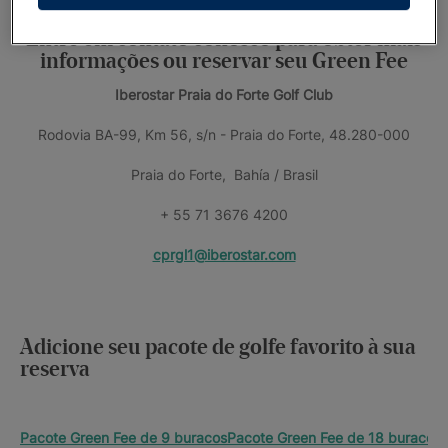
Entre em contato conosco para obter mais
informações ou reservar seu Green Fee
Iberostar Praia do Forte Golf Club
Rodovia BA-99, Km 56, s/n - Praia do Forte, 48.280-000
Praia do Forte, Bahía / Brasil
+ 55 71 3676 4200
cprgl1@iberostar.com
Adicione seu pacote de golfe favorito à sua
reserva
Pacote Green Fee de 9 buracos
Pacote Green Fee de 18 buracos