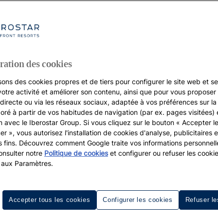
ration des cookies
sons des cookies propres et de tiers pour configurer le site web et se
votre activité et améliorer son contenu, ainsi que pour vous proposer 
, directe ou via les réseaux sociaux, adaptée à vos préférences sur l
boré à partir de vos habitudes de navigation (par ex. pages visitées) 
on avec le Iberostar Group. Si vous cliquez sur le bouton « Accepter l
er », vous autorisez l'installation de cookies d'analyse, publicitaires e
s fins. Découvrez comment Google traite vos informations personnel
nsulter notre
Politique de cookies
et configurer ou refuser les cooki
Resorts de golf
Destinations
 aux Paramètres.
Accepter tous les cookies
Configurer les cookies
Refuser le
Iberostar Playa Paraíso Golf Club