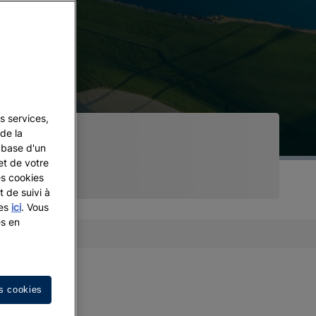
s services,
de la
a base d'un
et de votre
es cookies
t de suivi à
les
ici
. Vous
es en
s cookies