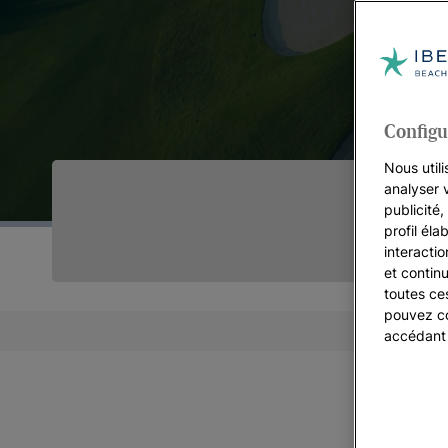
Configu
Nous utili
analyser 
publicité
profil éla
interacti
et continu
toutes ce
pouvez co
accédant