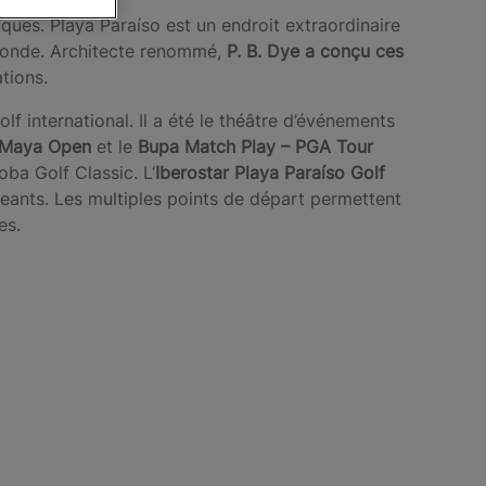
iques. Playa Paraíso est un endroit extraordinaire
u monde. Architecte renommé,
P. B. Dye a conçu ces
ations.
lf international. Il a été le théâtre d’événements
a Maya Open
et le
Bupa Match Play – PGA Tour
ba Golf Classic. L’
Iberostar Playa Paraíso Golf
igeants. Les multiples points de départ permettent
es.