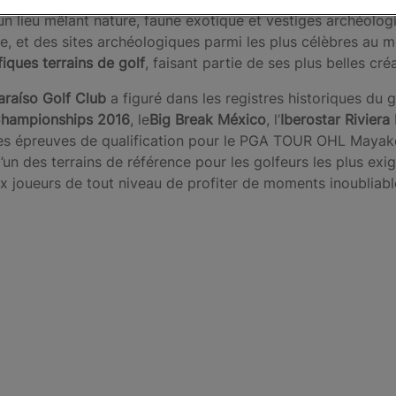
un lieu mêlant nature, faune exotique et vestiges archéolog
ngle, et des sites archéologiques parmi les plus célèbres a
iques terrains de golf
, faisant partie de ses plus belles cré
araíso Golf Club
a figuré dans les registres historiques du go
hampionships 2016
, le
Big Break México
, l’
Iberostar Rivier
is les épreuves de qualification pour le PGA TOUR OHL Mayako
l’un des terrains de référence pour les golfeurs les plus ex
x joueurs de tout niveau de profiter de moments inoubliabl