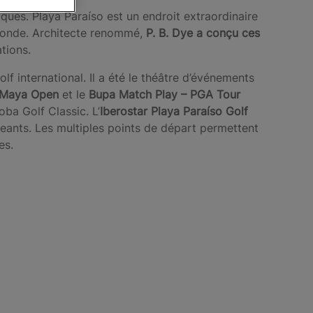
iques. Playa Paraíso est un endroit extraordinaire
u monde. Architecte renommé,
P. B. Dye a conçu ces
ations.
lf international. Il a été le théâtre d’événements
a Maya Open
et le
Bupa Match Play – PGA Tour
ba Golf Classic. L’
Iberostar Playa Paraíso Golf
igeants. Les multiples points de départ permettent
es.