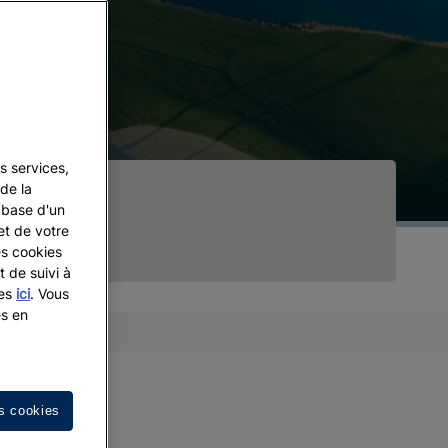
s services,
de la
a base d'un
et de votre
es cookies
t de suivi à
les
ici
. Vous
es en
s cookies