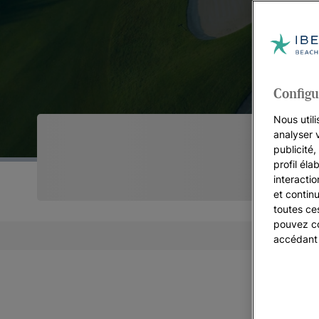
Configu
Nous utili
analyser 
publicité
profil éla
interacti
et continu
toutes ce
pouvez co
accédant