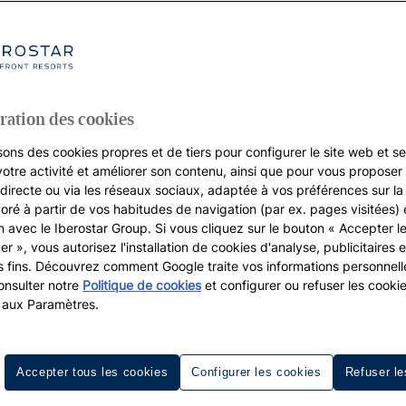
ration des cookies
sons des cookies propres et de tiers pour configurer le site web et se
votre activité et améliorer son contenu, ainsi que pour vous proposer 
, directe ou via les réseaux sociaux, adaptée à vos préférences sur l
boré à partir de vos habitudes de navigation (par ex. pages visitées) 
on avec le Iberostar Group. Si vous cliquez sur le bouton « Accepter l
er », vous autorisez l'installation de cookies d'analyse, publicitaires e
s fins. Découvrez comment Google traite vos informations personnel
nsulter notre
Politique de cookies
et configurer ou refuser les cooki
Resorts de golf
Destinations
 aux Paramètres.
Accepter tous les cookies
Configurer les cookies
Refuser le
Iberostar Playa Paraíso Golf Club