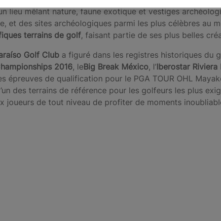
un lieu mêlant nature, faune exotique et vestiges archéolog
ngle, et des sites archéologiques parmi les plus célèbres a
iques terrains de golf
, faisant partie de ses plus belles cré
araíso Golf Club
a figuré dans les registres historiques du go
hampionships 2016
, le
Big Break México
, l’
Iberostar Rivier
is les épreuves de qualification pour le PGA TOUR OHL Mayako
l’un des terrains de référence pour les golfeurs les plus ex
x joueurs de tout niveau de profiter de moments inoubliabl