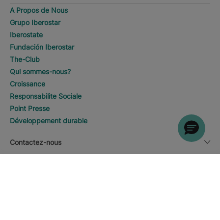
A Propos de Nous
Grupo Iberostar
Iberostate
Fundación Iberostar
The-Club
Qui sommes-nous?
Croissance
Responsabilite Sociale
Point Presse
Développement durable
Contactez-nous
RECHERCHER
Appeler
Information légale