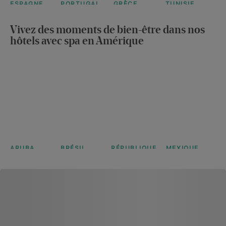
ESPAGNE
PORTUGAL
GRÈCE
TUNISIE
Iberostar
Iberostar
Iberostar
Iberostar
Selection
Selection
Selection
Selection
Vivez des moments de bien-être dans nos
Anthelia
Lagos
Creta
Eolia
hôtels avec spa en Amérique
Algarve
Marine
Djerba
Voir plus
Voir plus
Voir plus
Voir plus
ARUBA
BRÉSIL
RÉPUBLIQUE
MEXIQUE
JOIA
Iberostar
Iberostar
DOMINICAINE
Iberostar
Aruba by
Selection
Selection
Selection
Iberostar
Praia do
Paraíso
Bávaro
Forte
Maya
En voir plus
Suites
Suites
En voir plus
En voir plus
En voir plus