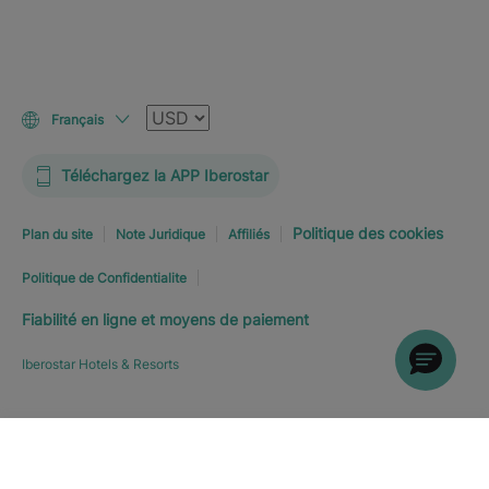
Devise
Français
Téléchargez la APP Iberostar
Politique des cookies
Plan du site
Note Juridique
Affiliés
Politique de Confidentialite
Fiabilité en ligne et moyens de paiement
Iberostar Hotels & Resorts
RÉSERVEZ MAINTENANT
À
Explorer l’hôtel
PARTIR DE
C$
264