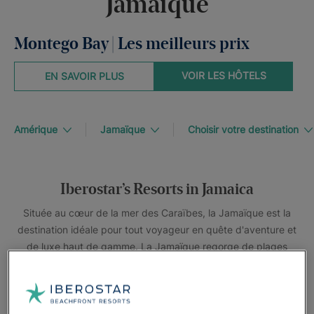
Jamaïque
Montego Bay | Les meilleurs prix
VOIR LES HÔTELS
EN SAVOIR PLUS
Amérique
Jamaïque
Choisir votre destination
Iberostar’s Resorts in Jamaica
Située au cœur de la mer des Caraïbes, la Jamaïque est la
destination idéale pour tout voyageur en quête d'aventure et
de luxe haut de gamme. La Jamaïque regorge de plages
immaculées de sable blanc, de terrains impressionnants, de
cuisine unique et de gens sympathiques. Envie de danser au
rythme du bon vieux reggae ? Dans les stations balnéaires
Iberostar en Jamaïque, nous avons la mélodie parfaite pour