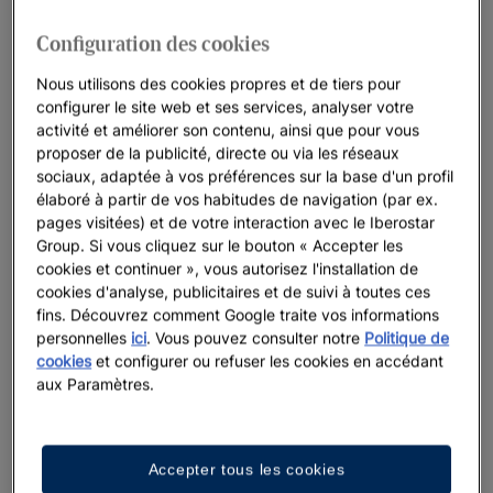
vous.
Configuration des cookies
Lorsque vous visitez un pays, votre principale préoccupation
Nous utilisons des cookies propres et de tiers pour
est où loger, quoi faire, quoi voir et si vous vous intégrerez
configurer le site web et ses services, analyser votre
bien dans la culture. Les stations balnéaires Iberostar en
activité et améliorer son contenu, ainsi que pour vous
Jamaïque vous offrent le meilleur de
Montego Bay
, un endroit
proposer de la publicité, directe ou via les réseaux
sociaux, adaptée à vos préférences sur la base d'un profil
depuis lequel vous pouvez découvrir le meilleur de l'île, que
élaboré à partir de vos habitudes de navigation (par ex.
vous voyagiez seul, en couple ou avec des enfants. Avec
pages visitées) et de votre interaction avec le Iberostar
Iberostar, vous pourrez découvrir l'essence même de la
Group. Si vous cliquez sur le bouton « Accepter les
classe, du confort et du style.
cookies et continuer », vous autorisez l'installation de
cookies d'analyse, publicitaires et de suivi à toutes ces
fins. Découvrez comment Google traite vos informations
personnelles
ici
. Vous pouvez consulter notre
Politique de
cookies
et configurer ou refuser les cookies en accédant
aux Paramètres.
Accepter tous les cookies