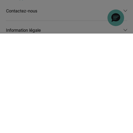
Contactez-nous
Information légale
OÙ SOUHAITERIEZ-VOUS
ALLER ?
DÉCOUVRIR LES HÔTELS
Jamaïque
Devise
Français
Téléchargez la APP Iberostar
Politique des cookies
Plan du site
Note Juridique
Affiliés
Politique de Confidentialite