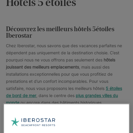
Hôtels 5 étoiles
Découvrez les meilleurs hôtels 5étoiles
Iberostar
Chez Iberostar, nous savons que des vacances parfaites ne
dépendent pas uniquement de la destination choisie. C’est
pourquoi nous ne vous offrons pas seulement des
hôtels
jouissant des meilleurs emplacements
, mais aussi des
installations exceptionnelles pour que vous profitiez de
prestations et d’un confort incomparables. Pour vous
satisfaire, nous vous proposons les meilleurs hôtels
5 étoiles
de bord de mer
, dans le centre des
plus grandes villes du
monde
ou encore dans des bâtiments historiques.
Nos
hôtels se trouvent dans les Caraïbes
, au Mexique et
République dominicaine.
Hôtels en
Espagne
,
dans des villes
comme
Barcelone
, ainsi qu'à
Majorque
, aux
îles Canaries
et en