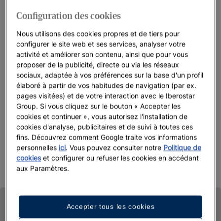
Andalousie
.
Vous aimeriez visiter de grandes villes
Configuration des cookies
européennes comme Lisbonne ?
Vous profiterez dans tous
nos hôtels de luxe des services les plus exclusifs.
Nous utilisons des cookies propres et de tiers pour
configurer le site web et ses services, analyser votre
Nous voulons vous faire vivre une expérience unique : qu’il
activité et améliorer son contenu, ainsi que pour vous
s’agisse de la sélection d’oreillers pour un repos sur mesure,
proposer de la publicité, directe ou via les réseaux
des restaurants
gourmets
, des
complexes
avec accès direct à
sociaux, adaptée à vos préférences sur la base d'un profil
la plage
ou encore de grandes suites d’exception en plein
élaboré à partir de vos habitudes de navigation (par ex.
centre-ville.
pages visitées) et de votre interaction avec le Iberostar
Group. Si vous cliquez sur le bouton « Accepter les
Choisissez
votre hôtel 5 étoiles Iberostar
et laissez-vous
cookies et continuer », vous autorisez l'installation de
cookies d'analyse, publicitaires et de suivi à toutes ces
surprendre.
fins. Découvrez comment Google traite vos informations
personnelles
ici
. Vous pouvez consulter notre
Politique de
cookies
et configurer ou refuser les cookies en accédant
aux Paramètres.
Accepter tous les cookies