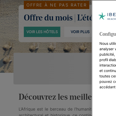
OFFRE À NE PAS RATER
Offre du mois | L'été à Ma
VOIR LES HÔTELS
VOIR PLUS
Configu
Nous utili
analyser 
publicité
profil éla
interacti
et continu
toutes ce
pouvez co
accédant
Découvrez les meilleurs hôt
L’Afrique est le berceau de l’humanité et de civ
architectural et historique, ce continent est aus