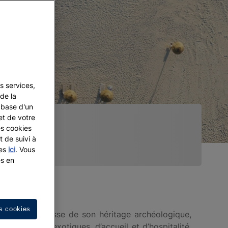
s services,
de la
a base d'un
et de votre
es cookies
t de suivi à
les
ici
. Vous
es en
s cookies
elà de la richesse de son héritage archéologique,
de cultures exotiques, d’accueil et d’hospitalité.