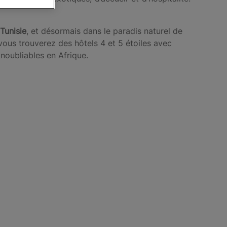
Tunisie
, et désormais dans le paradis naturel de
 vous trouverez des hôtels 4 et 5 étoiles avec
inoubliables en Afrique.