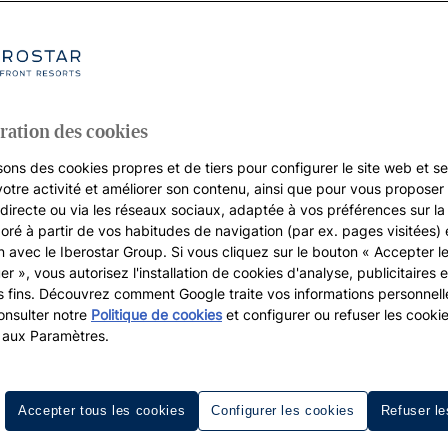
roc
ration des cookies
sons des cookies propres et de tiers pour configurer le site web et se
votre activité et améliorer son contenu, ainsi que pour vous proposer 
, directe ou via les réseaux sociaux, adaptée à vos préférences sur l
boré à partir de vos habitudes de navigation (par ex. pages visitées) 
on avec le Iberostar Group. Si vous cliquez sur le bouton « Accepter l
er », vous autorisez l'installation de cookies d'analyse, publicitaires e
s fins. Découvrez comment Google traite vos informations personnel
nsulter notre
Politique de cookies
et configurer ou refuser les cooki
 aux Paramètres.
els d’Afrique avec Iberostar
Accepter tous les cookies
Configurer les cookies
Refuser le
ilisations parmi les plus puissantes du vieux monde. Au-d
si une terre de contrastes étonnants, paysagers et humains, 