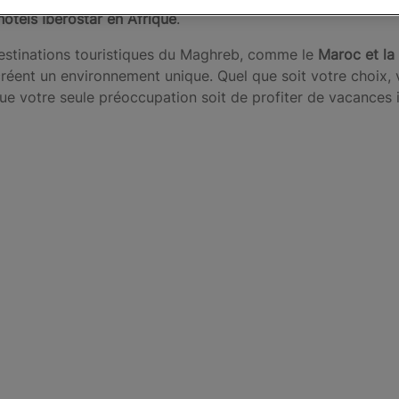
hôtels Iberostar en Afrique
.
destinations touristiques du Maghreb, comme le
Maroc et la 
e créent un environnement unique. Quel que soit votre choix,
que votre seule préoccupation soit de profiter de vacances 