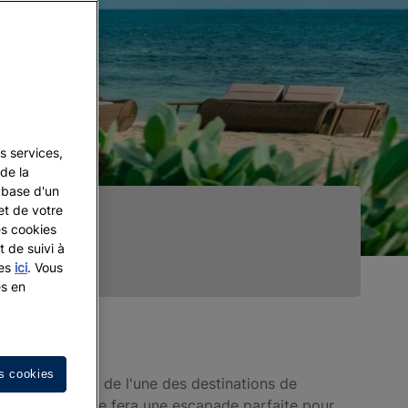
s services,
de la
a base d'un
et de votre
es cookies
t de suivi à
les
ici
. Vous
es en
s cookies
", et il s'agit de l'une des destinations de
ville pittoresque fera une escapade parfaite pour