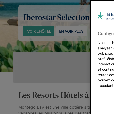
Iberostar Selection Rose H
VOIR L'HÔTEL
EN VOIR PLUS
Configu
Nous utili
analyser 
publicité
profil éla
interacti
et continu
toutes ce
pouvez co
accédant
Les Resorts Hôtels à Monteg
Montego Bay est une ville côtière située sur la c
vacances les plus populaires des Caraïbes. Avec s