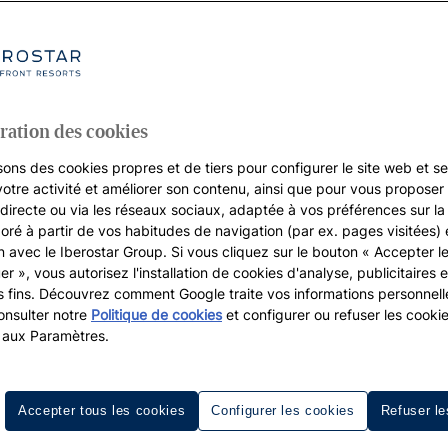
all Suites
ration des cookies
sons des cookies propres et de tiers pour configurer le site web et se
votre activité et améliorer son contenu, ainsi que pour vous proposer 
, directe ou via les réseaux sociaux, adaptée à vos préférences sur l
boré à partir de vos habitudes de navigation (par ex. pages visitées) 
on avec le Iberostar Group. Si vous cliquez sur le bouton « Accepter l
er », vous autorisez l'installation de cookies d'analyse, publicitaires e
s fins. Découvrez comment Google traite vos informations personnel
nsulter notre
Politique de cookies
et configurer ou refuser les cooki
 aux Paramètres.
o Bay - Iberostar
Accepter tous les cookies
Configurer les cookies
Refuser le
ôte nord-ouest de la Jamaïque. Les locaux la nomment "Mobay
es plages vierges et ses habitants très accueillants, cette 