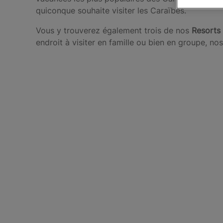
quiconque souhaite visiter les Caraïbes.
Vous y trouverez également trois de nos
Resorts
endroit à visiter en famille ou bien en groupe, n