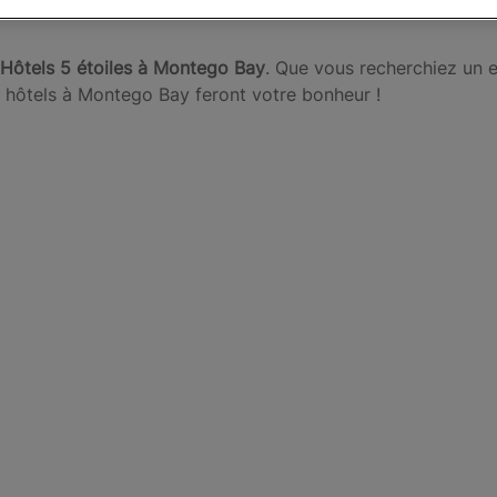
 Hôtels 5 étoiles à Montego Bay
. Que vous recherchiez un 
os hôtels à Montego Bay feront votre bonheur !