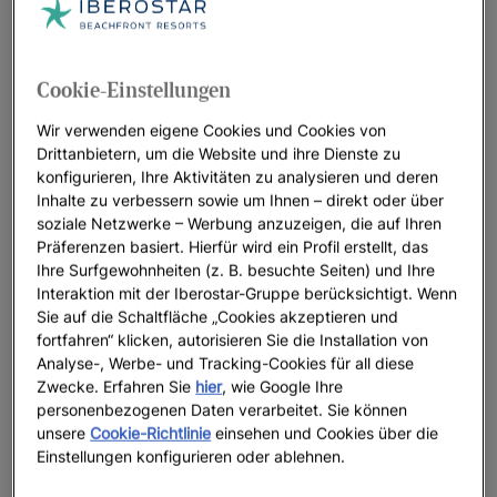
Besuchen Sie den Nationalpark Moulouya, ein geschütztes
Naturgebiet, in dem der Fluss Moulouya ins Mittelmeer
mündet. Nehmen Sie sich Zeit, die zahlreichen Wanderwege
Cookie-Einstellungen
zu entdecken, die zu unberührten, wilden Stränden mit
kristallklarem Wasser führen – wie Sid El Bachir, auch bekannt
Wir verwenden eigene Cookies und Cookies von
als Tmadet.
Drittanbietern, um die Website und ihre Dienste zu
konfigurieren, Ihre Aktivitäten zu analysieren und deren
Entdecken Sie die Highlights, die Saïdia zu einem perfekten
Inhalte zu verbessern sowie um Ihnen – direkt oder über
Reiseziel für Ihren nächsten Urlaub in Marokko machen.
soziale Netzwerke – Werbung anzuzeigen, die auf Ihren
Präferenzen basiert. Hierfür wird ein Profil erstellt, das
Ihre Surfgewohnheiten (z. B. besuchte Seiten) und Ihre
Interaktion mit der Iberostar-Gruppe berücksichtigt. Wenn
Sie auf die Schaltfläche „Cookies akzeptieren und
fortfahren“ klicken, autorisieren Sie die Installation von
Analyse-, Werbe- und Tracking-Cookies für all diese
Zwecke. Erfahren Sie
hier
, wie Google Ihre
personenbezogenen Daten verarbeitet. Sie können
unsere
Cookie-Richtlinie
einsehen und Cookies über die
Einstellungen konfigurieren oder ablehnen.