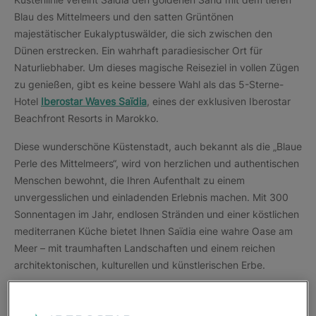
Blau des Mittelmeers und den satten Grüntönen
majestätischer Eukalyptuswälder, die sich zwischen den
Dünen erstrecken. Ein wahrhaft paradiesischer Ort für
Naturliebhaber. Um dieses magische Reiseziel in vollen Zügen
zu genießen, gibt es keine bessere Wahl als das 5-Sterne-
Hotel
Iberostar Waves Saïdia
, eines der exklusiven Iberostar
Beachfront Resorts in Marokko.
Diese wunderschöne Küstenstadt, auch bekannt als die „Blaue
Perle des Mittelmeers“, wird von herzlichen und authentischen
Menschen bewohnt, die Ihren Aufenthalt zu einem
unvergesslichen und einladenden Erlebnis machen. Mit 300
Sonnentagen im Jahr, endlosen Stränden und einer köstlichen
mediterranen Küche bietet Ihnen Saïdia eine wahre Oase am
Meer – mit traumhaften Landschaften und einem reichen
architektonischen, kulturellen und künstlerischen Erbe.
Erkunden Sie jeden Winkel dieses besonderen Küstenorts und
lassen Sie sich von der einzigartigen Landschaft verzaubern.