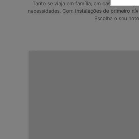
Tanto se viaja em família, em casal ou em gr
necessidades. Com
instalações de primeiro nív
Escolha o seu hote