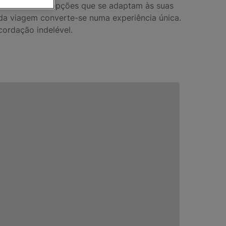
ariedade de opções que se adaptam às suas
a viagem converte-se numa experiência única.
cordação indelével.