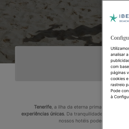
Configu
Utilizamos
analisar 
publicida
com base 
páginas v
cookies e 
rastreio 
Pode cons
à Configu
Tenerife
, a ilha da eterna primavera, é o 
experiências únicas
. Da tranquilidade das suas p
nossos hotéis poderá desfrutar