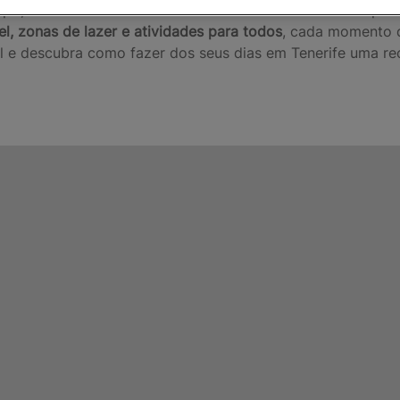
upo, os
hotéis 4 estrelas em Tenerife
oferecem uma ampla v
el, zonas de lazer e atividades para todos
, cada momento d
l e descubra como fazer dos seus dias em Tenerife uma re