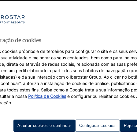
ração de cookies
 cookies próprios e de terceiros para configurar o site e os seus serv
a sua atividade e melhorar os seus conteúdos, bem como para lhe mo
de, direta ou através de redes sociais, relacionada com as suas pref
em um perfil elaborado a partir dos seus hábitos de navegação (po
isitadas) e da sua interação com o Iberostar Group. Ao clicar no botã
continuar”, autoriza a instalação de cookies de análise, publicitários
para todos estes fins. Saiba como a Google trata a sua informação p
ultar a nossa
Política de Cookies
e configurar ou rejeitar os cookie
Hotéis 4 estrelas em Tenerife
ração.
cenário idóneo para viver umas férias memoráveis em
hotéis 
raias à riqueza da sua gastronomia, cada detalhe está pens
Aceitar cookies e continuar
Configurar cookies
Rejeit
 de quartos modernos, piscinas impressionantes e serviços