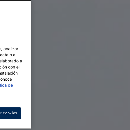
, analizar
recta o a
 elaborado a
ción con el
nstalación
 Conoce
ítica de
r cookies