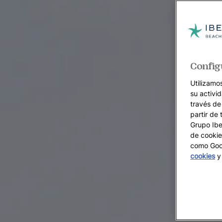
Config
Utilizamo
su activi
través de
partir de 
Grupo Iber
de cookie
como Goog
cookies
y 