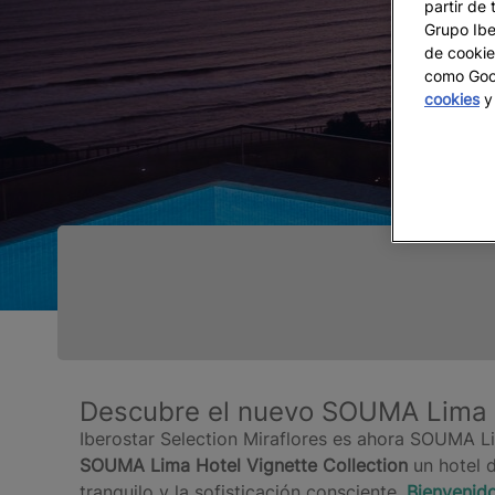
partir de 
Grupo Iber
de cookie
como Goog
cookies
y 
Descubre el nuevo SOUMA Lima H
Iberostar Selection Miraflores es ahora SOUMA L
SOUMA Lima Hotel Vignette Collection
un hotel d
tranquilo y la sofisticación consciente.
Bienvenido