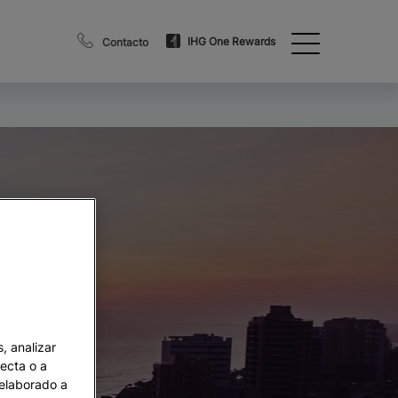
IHG One Rewards
Contacto
, analizar
recta o a
 elaborado a