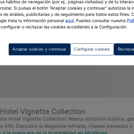
tus hábitos de navegación (por ej., páginas visitadas) y de tu interac
ostar. Si pulsas el botón “Aceptar cookies y continuar” autorizas la i
s de análisis, publicitarias y de seguimiento para todos estos fines.
le trata tu información personal
aquí
. Puedes consultar nuestra
Pol
configurar o rechazar las cookies accediendo a la Configuración.
Aceptar cookies y continuar
Configurar cookies
Rechaza
otel Vignette Collection
ima Hotel Vignette Collection. Misma ubicación icónica, ga
e IHG. Descubra la elegancia refinada, rituales pensados y
 a la nueva era de la hospitalidad en Miraflores.