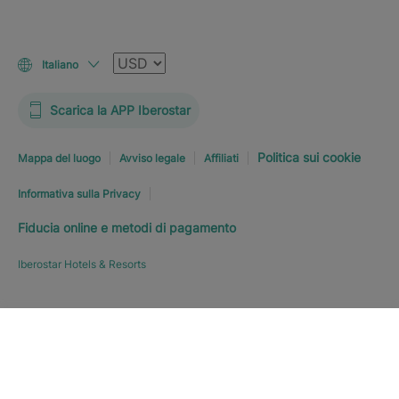
Valuta
Italiano
Scarica la APP Iberostar
Politica sui cookie
Mappa del luogo
Avviso legale
Affiliati
Informativa sulla Privacy
Fiducia online e metodi di pagamento
Iberostar Hotels & Resorts
PRENOTA SUBITO
A PARTIRE
Esplora l’hotel
DA
187
€