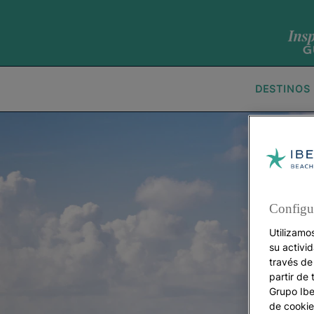
DESTINOS
Configu
Utilizamo
su activi
través de
partir de 
Grupo Iber
de cookie