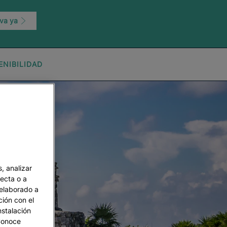
va ya
ENIBILIDAD
, analizar
recta o a
 elaborado a
ción con el
nstalación
 Conoce