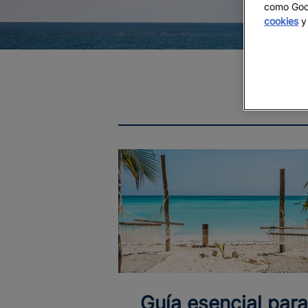
como Goog
cookies
y 
Guía esencial par