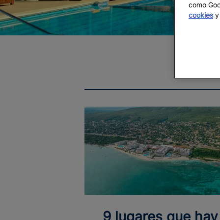
como Goog
cookies
y 
9 lugares que hay