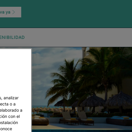
va ya
ENIBILIDAD
, analizar
recta o a
 elaborado a
ción con el
nstalación
 Conoce