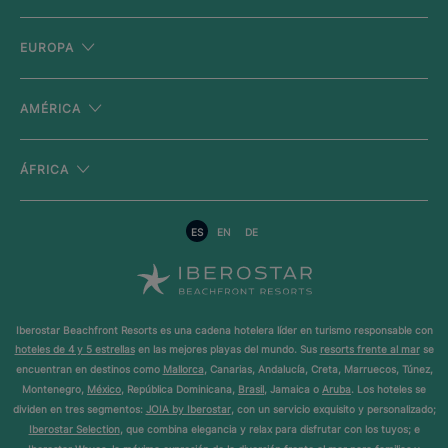
EUROPA
AMÉRICA
ÁFRICA
ES
EN
DE
Iberostar Beachfront Resorts es una cadena hotelera líder en turismo responsable con
hoteles de 4 y 5 estrellas
en las mejores playas del mundo. Sus
resorts frente al mar
se
encuentran en destinos como
Mallorca
, Canarias, Andalucía, Creta, Marruecos, Túnez,
Montenegro,
México
, República Dominicana,
Brasil
, Jamaica o
Aruba
. Los hoteles se
dividen en tres segmentos:
JOIA by Iberostar
, con un servicio exquisito y personalizado;
Iberostar Selection
, que combina elegancia y relax para disfrutar con los tuyos; e