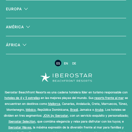
EUROPA
AMÉRICA
ÁFRICA
ES
EN
DE
Iberostar Beachfront Resorts es una cadena hotelera líder en turismo responsable con
hoteles de 4 y 5 estrellas
en las mejores playas del mundo. Sus
resorts frente al mar
se
encuentran en destinos como
Mallorca
, Canarias, Andalucía, Creta, Marruecos, Túnez,
Montenegro,
México
, República Dominicana,
Brasil
, Jamaica o
Aruba
. Los hoteles se
dividen en tres segmentos:
JOIA by Iberostar
, con un servicio exquisito y personalizado;
Iberostar Selection
, que combina elegancia y relax para disfrutar con los tuyos; e
Iberostar Waves
, la máxima expresión de la diversión frente al mar para familias y