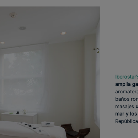
Iberostar
amplia ga
aromatera
baños rom
masajes
u
mar y los
República