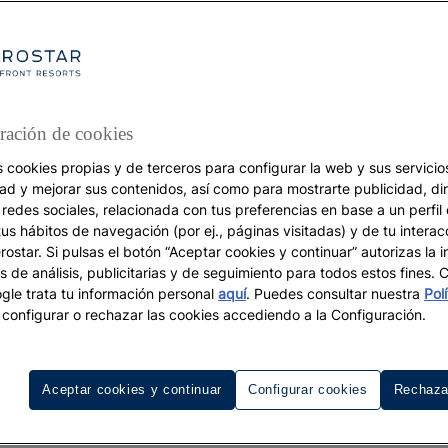
ración de cookies
s cookies propias y de terceros para configurar la web y sus servicios
VACACIONES
dad y mejorar sus contenidos, así como para mostrarte publicidad, di
 redes sociales, relacionada con tus preferencias en base a un perfil
Turismo de lujo
tus hábitos de navegación (por ej., páginas visitadas) y de tu interac
 lujo de las experienc
ostar. Si pulsas el botón “Aceptar cookies y continuar” autorizas la i
s de análisis, publicitarias y de seguimiento para todos estos fines.
únicas de la Repúblic
le trata tu información personal
aquí
. Puedes consultar nuestra
Pol
configurar o rechazar las cookies accediendo a la Configuración.
Dominicana
Aceptar cookies y continuar
Configurar cookies
Rechaza
s caribeño ofrece curiosidades únicas y agradables para el 
de lujo.