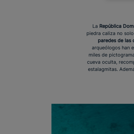
La
República Domi
piedra caliza no sol
paredes de las 
arqueólogos han e
miles de pictogramas
cueva oculta, recom
estalagmitas. Ademá