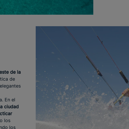
este de la
tica de
 elegantes
. En el
la ciudad
cticar
o los
ando los