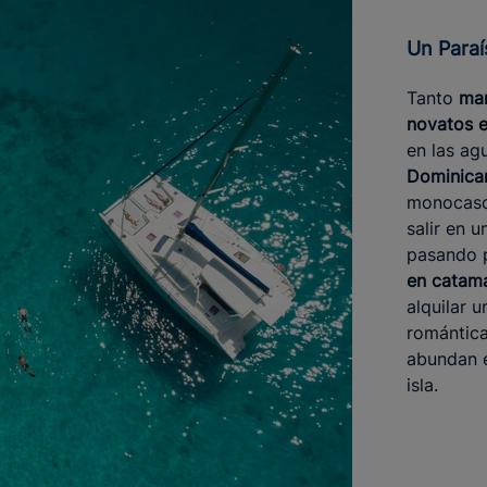
Un Para
Tanto
mar
novatos 
en las ag
Dominica
monocasco
salir en 
pasando 
en catam
alquilar 
romántica
abundan e
isla.