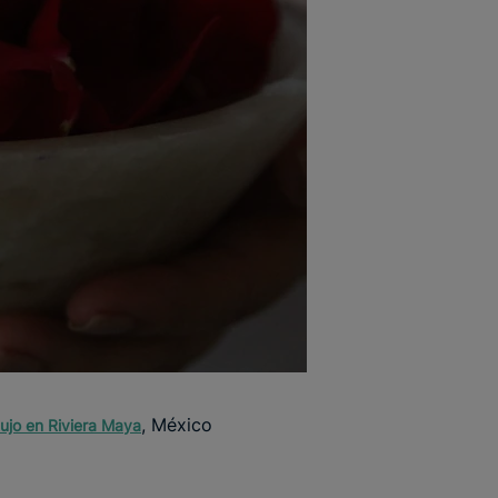
, México
lujo en Riviera Maya